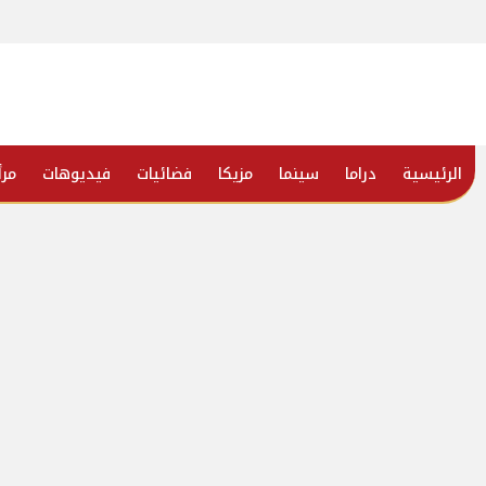
الرئيسية
دراما
سينما
مزيكا
فضائيات
فيديوهات
مرأ