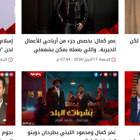
لكن
عمر كمال: بخصص جزء من أرباحي للأعمال
إسلام 
الخيرية.. واللي بعمله يمكن يشفعلي
لحن “ب
الجمعة 17/أبريل/2026 - 07:44 م
الخميس 16/أبريل/
عمر كمال ومحمود الليثي يطرحان دويتو
نجوم ا