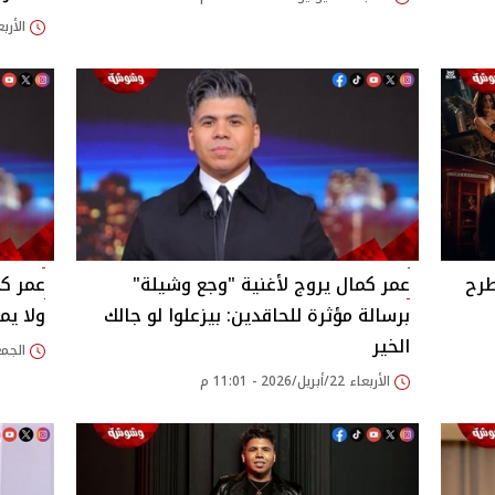
الأربعاء 24/يونيو/26
طرح
عمر كمال يروج لأغنية "وجع وشيلة"
عمر كم
برسالة مؤثرة للحاقدين: بيزعلوا لو جالك
ولا يم
الخير
الجمعة 17/أبريل/026
الأربعاء 22/أبريل/2026 - 11:01 م