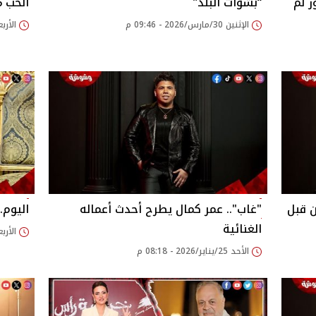
ر لم
“بشوات البلد”
الحب 2026.. تفاصيل
الإثنين 30/مارس/2026 - 09:46 م
الأربعاء 04/فبراير/26
ن قبل
"غاب".. عمر كمال يطرح أحدث أعماله
اليوم.
الغنائية
الأربعاء 21/يناير/26
الأحد 25/يناير/2026 - 08:18 م