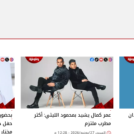
ان
عمر كمال يشيد بمحمود الليثي: أكثر
بحضور 
مطرب ملتزم
حفل خ
مختار
السبت 27/يونيو/2026 - 12:28 م