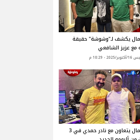
مال يكشف لـ"وشوشة" حقيقة
 مع عزيز الشافعي
2025 - 10:29 م
عمر كمال يتعاون مع نادر حمدي في 3
 من ألبومه الجديد