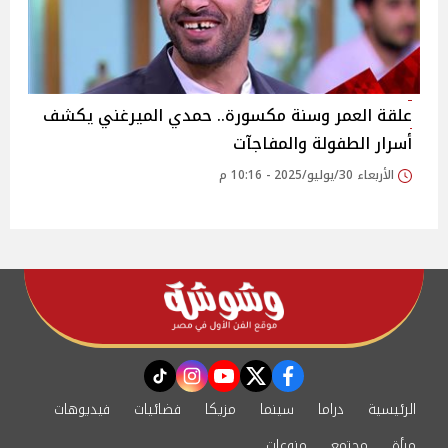
علقة العمر وسنة مكسورة.. حمدي الميرغني يكشف
أسرار الطفولة والمفاجآت‎
الأربعاء 30/يوليو/2025 - 10:16 م
instagram
tiktok
youtube
twitter
facebook
الرئيسية
دراما
سينما
مزيكا
فضائيات
فيديوهات
مرأة
مجتمع
منوعات