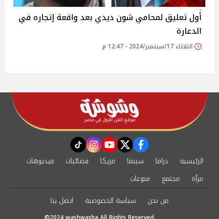
أول تعليق لمحامي شون ديدي بعد واقعة إتجاره في
الدعارة
الثلاثاء 17/سبتمبر/2024 - 12:47 م
instagram
tiktok
youtube
twitter
facebook
الرئيسية
دراما
سينما
مزيكا
فضائيات
فيديوهات
مرأة
مجتمع
منوعات
من نحن
سياسة الخصوصية
اتصل بنا
©2024 washwasha All Rights Reserved.