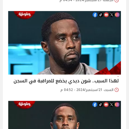
الجمعة 27/سبتمبر/2024 - 04:34 م
لهذا السبب.. شون ديدي يخضع للمراقبة في السجن
السبت 21/سبتمبر/2024 - 04:52 م