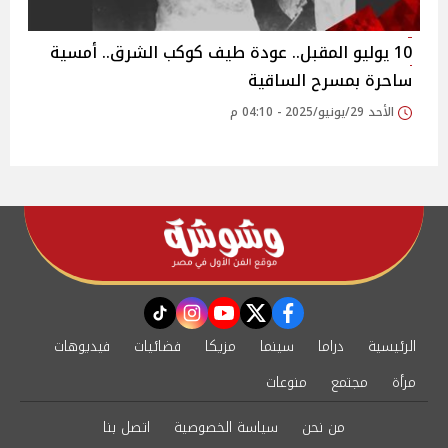
10 يوليو المقبل.. عودة طيف كوكب الشرق.. أمسية
ساحرة بمسرح الساقية
الأحد 29/يونيو/2025 - 04:10 م
instagram
tiktok
youtube
twitter
facebook
الرئيسية
دراما
سينما
مزيكا
فضائيات
فيديوهات
مرأة
مجتمع
منوعات
من نحن
سياسة الخصوصية
اتصل بنا