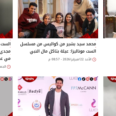
محمد سيد بشير من كواليس من مسلسل
الست موناليزا: عيلة بتاكل مال النبي
مجدي ي
مي عم
الأحد 22/فبراير/2026 - 08:57 م
الجمعة 20/فبراير/26