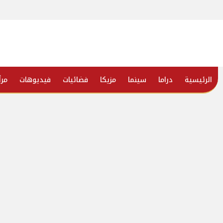
الرئيسية
دراما
سينما
مزيكا
فضائيات
فيديوهات
مرأ