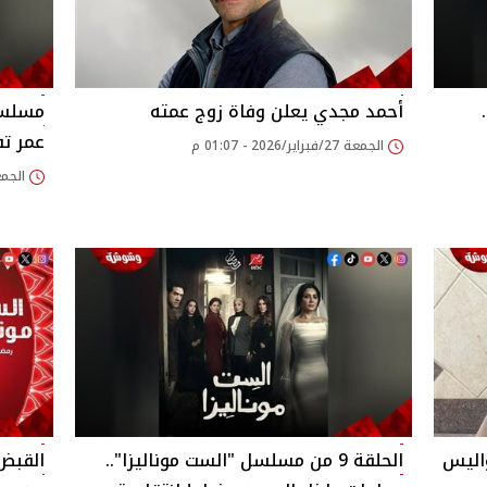
وناليزا" الحلقة 11..
أحمد مجدي يعلن وفاة زوج عمته
عمر تف
الجمعة 27/فبراير/2026 - 01:07 م
الجمعة 27/فبراير/26
اليس
الحلقة 9 من مسلسل "الست موناليزا"..