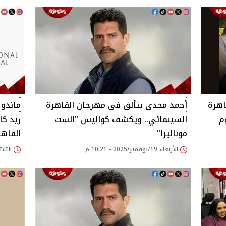
اهرة
أحمد مجدي يتألق في مهرجان القاهرة
ماندو
م
السينمائي.. ويكشف كواليس "الست
ريد كا
موناليزا"
القاهر
الأربعاء 19/نوفمبر/2025 - 10:21 م
الثلاثاء 18/نوفمبر/25