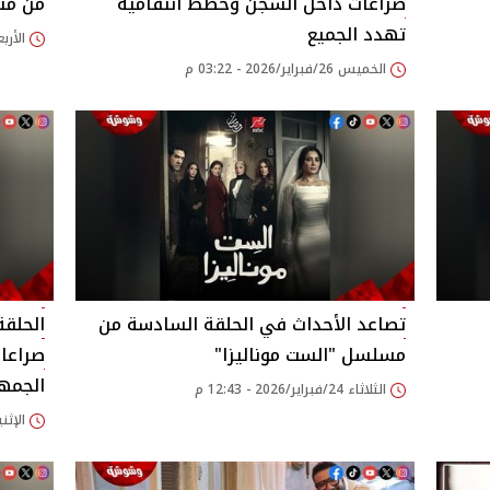
صراعات داخل السجن وخطط انتقامية
من مس
تهدد الجميع
الأربعاء 25/فبراير/26
الخميس 26/فبراير/2026 - 03:22 م
تصاعد الأحداث في الحلقة السادسة من
الحلقة
مسلسل "الست موناليزا"
صراعا
الجمه
الثلاثاء 24/فبراير/2026 - 12:43 م
الإثنين 23/فبراير/2026