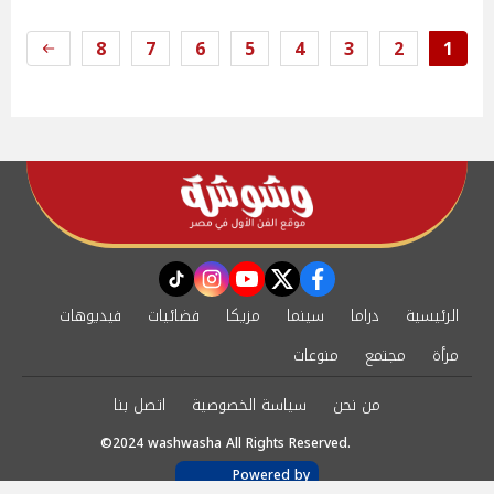
8
7
6
5
4
3
2
1
instagram
tiktok
youtube
twitter
facebook
الرئيسية
دراما
سينما
مزيكا
فضائيات
فيديوهات
مرأة
مجتمع
منوعات
من نحن
سياسة الخصوصية
اتصل بنا
©2024 washwasha All Rights Reserved.
Powered by