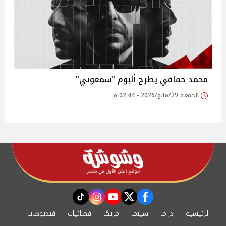
محمد حماقي يطرح ألبوم "سمعوني"
الجمعة 29/مايو/2026 - 02:44 م
instagram
tiktok
youtube
twitter
facebook
الرئيسية
دراما
سينما
مزيكا
فضائيات
فيديوهات