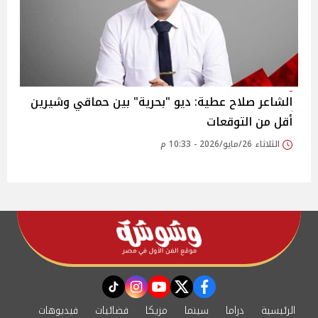
الشاعر صلاح عطية: ديو "بحرية" بين حماقي وشيرين
أقل من التوقعات
الثلاثاء 26/مايو/2026 - 10:33 م
instagram
tiktok
youtube
twitter
facebook
الرئيسية
دراما
سينما
مزيكا
فضائيات
فيديوهات