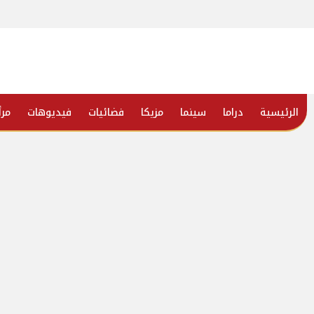
الرئيسية
دراما
سينما
مزيكا
فضائيات
فيديوهات
مرأ