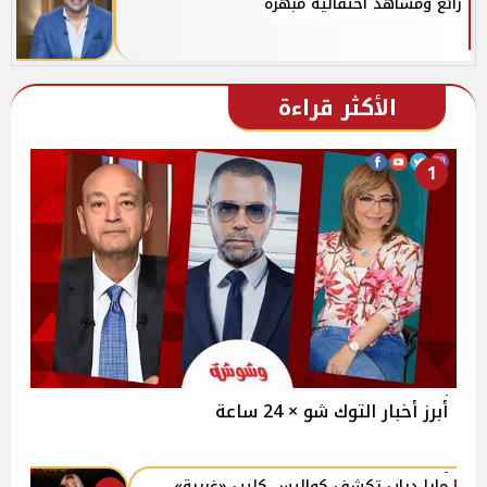
رائع ومشاهد احتفالية مبهرة
الأكثر قراءة
1
أبرز أخبار التوك شو × 24 ساعة
مايا دياب تكشف كواليس كليب «غريبة»