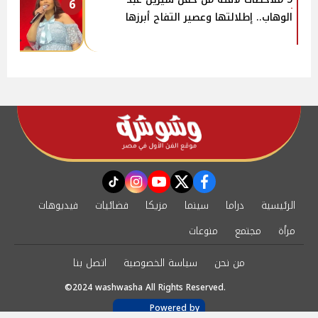
6
الوهاب.. إطلالتها وعصير التفاح أبرزها
instagram
tiktok
youtube
twitter
facebook
الرئيسية
دراما
سينما
مزيكا
فضائيات
فيديوهات
مرأة
مجتمع
منوعات
من نحن
سياسة الخصوصية
اتصل بنا
©2024 washwasha All Rights Reserved.
Powered by