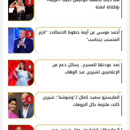
2
بإطلالة لافتة
أحمد موسى عن أزمة خطوط الاتصالات: "لازم
3
المتسبب يتحاسب"
بعد عودتها للمسرح.. رسائل دعم من
4
الإعلاميين لشيرين عبد الوهاب
المايسترو سعيد كمال لـ"وشوشة": شيرين
5
كانت ملتزمة بكل البروفات
5 ملاحظات لافتة من حفل شيرين عبد