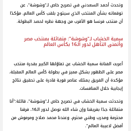
وتحدث أحمد السعدني في تصريح خاص لـ"وشوشة"، عن
توقعاته بشأن المنتخب الذي سيتوج بلقب كأس العالم، مؤكدًا
أن منتخب فرنسا هو الأقرب من وجهة نظره لحصد البطولة.
سمية الخشاب لـ"وشوشة": متفائلة بمنتخب مصر
وأتمنى التأهل لدور الـ16 بكأس العالم
أعربت الفنانة سمية الخشاب عن تفاؤلها الكبير بقدرة منتخب
مصر على الظهور بشكل مميز في بطولة كأس العالم المقبلة،
مؤكدة أن الفريق يمتلك عناصر قوية قادرة على تحقيق نتائج
إيجابية خلال المنافسات.
وتحدثت سمية الخشاب في تصريح خاص لـ"وشوشة"، قائلة:"أنا
متفائلة جدًا بفريقنا وإن شاء الله نوصل لدور الـ16، فرقنا
محترمة ومدرب وطني محترم، وعندنا محمد صلاح ومرموش من
أفضل لاعيبة العالم".