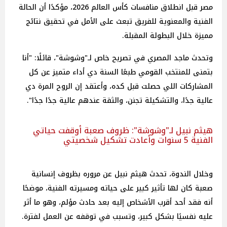
مصر قبل انطلاق منافسات كأس العالم 2026، مؤكدًا أن الحالة
الفنية والمعنوية للفريق تبعث على الأمل في تحقيق نتائج
مميزة خلال البطولة المقبلة.
وتحدث ماجد المصري في تصريح خاص لـ"وشوشة"، قائلًا: "أنا
بتمنى للمنتخب القومي طبعًا السنة دي أداء متميز عن كل
المشاركات اللي حصلت قبل كده، وأعتقد إن الروح المرة دي
عالية جدًا، والتشكيلة تجنن، والثقة عندهم عالية جدًا جدًا".
هيثم نبيل لـ"وشوشة": ظروف صعبة أوقفت حياتي
الفنية 5 سنوات وأعادت تشكيل شخصيتي
وخلال الندوة، تحدث هيثم نبيل عن مروره بظروف إنسانية
صعبة كان لها تأثير كبير على حياته ومسيرته الفنية، موضحًا
أنه فقد أحد أقرب الأشخاص إليه بعد حادث مؤلم، وهو ما أثر
عليه نفسيًا بشكل كبير، وتسبب في توقفه عن العمل لفترة.