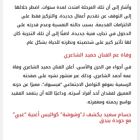
وأشار إلى أن تلك المرحلة امتدت لعدة سنوات، اضطر خلالها
إلى التوقف عن تقديم أعمال جديدة، والتركيز فقط على
الالتزامات القديمة، بسبب حالته النفسية وعدم قدرته على
الدخول في تجارب فنية جديدة، لافتًا إلى أن تلك التجربة كان
لها تأثير كبير على شخصيته ونظرته للحياة بشكل عام.
وفاة عم الفنان حميد الشاعري
في أجواء من الحزن والأسى، أعلن الفنان حميد الشاعري وفاة
عمه أحمد الشاعري، وذلك عبر منشور نشره على صفحته
الرسمية بموقع التواصل الاجتماعي “فيسبوك”، معبرًا عن حزنه
العميق لفقدان أحد أفراد أسرته، وداعيًا الله أن يتغمد الفقيد
بواسع رحمته ومغفرته.
حسام سعيد يكشف لـ"وشوشة" كواليس أغنية “غبي”
مع حودة بندق