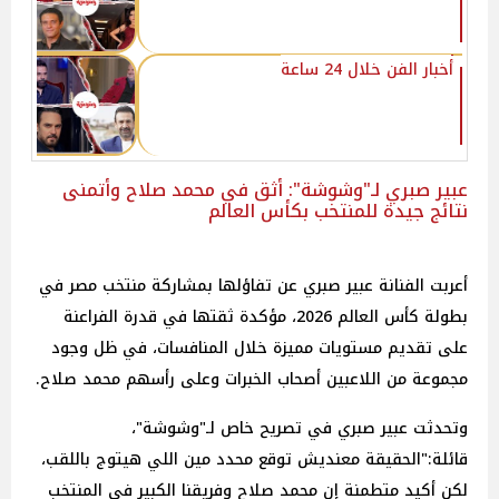
أخبار الفن خلال 24 ساعة
عبير صبري لـ"وشوشة": أثق في محمد صلاح وأتمنى
نتائج جيدة للمنتخب بكأس العالم
أعربت الفنانة عبير صبري عن تفاؤلها بمشاركة منتخب مصر في
بطولة كأس العالم 2026، مؤكدة ثقتها في قدرة الفراعنة
على تقديم مستويات مميزة خلال المنافسات، في ظل وجود
مجموعة من اللاعبين أصحاب الخبرات وعلى رأسهم محمد صلاح.
وتحدثت عبير صبري في تصريح خاص لـ"وشوشة"،
قائلة:"الحقيقة معنديش توقع محدد مين اللي هيتوج باللقب،
لكن أكيد متطمنة إن محمد صلاح وفريقنا الكبير في المنتخب