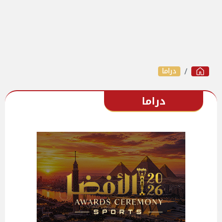
دراما
دراما