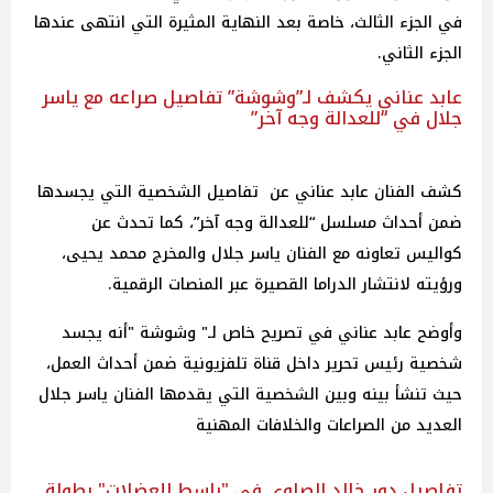
في الجزء الثالث، خاصة بعد النهاية المثيرة التي انتهى عندها
الجزء الثاني.
عابد عناني يكشف لـ”وشوشة” تفاصيل صراعه مع ياسر
جلال في “للعدالة وجه آخر”
كشف الفنان عابد عناني عن تفاصيل الشخصية التي يجسدها
ضمن أحداث مسلسل “للعدالة وجه آخر”، كما تحدث عن
كواليس تعاونه مع الفنان ياسر جلال والمخرج محمد يحيى،
ورؤيته لانتشار الدراما القصيرة عبر المنصات الرقمية.
وأوضح عابد عناني في تصريح خاص لـ" وشوشة "أنه يجسد
شخصية رئيس تحرير داخل قناة تلفزيونية ضمن أحداث العمل،
حيث تنشأ بينه وبين الشخصية التي يقدمها الفنان ياسر جلال
العديد من الصراعات والخلافات المهنية
تفاصيل دور خالد الصاوي في "باسط للعضلات" بطولة