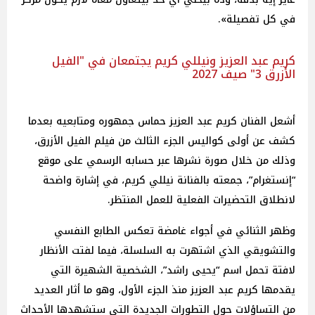
في كل تفصيلة».
كريم عبد العزيز ونيللي كريم يجتمعان في "الفيل
الأزرق 3" صيف 2027
أشعل الفنان كريم عبد العزيز حماس جمهوره ومتابعيه بعدما
كشف عن أولى كواليس الجزء الثالث من فيلم الفيل الأزرق،
وذلك من خلال صورة نشرها عبر حسابه الرسمي على موقع
“إنستغرام”، جمعته بالفنانة نيللي كريم، في إشارة واضحة
لانطلاق التحضيرات الفعلية للعمل المنتظر.
وظهر الثنائي في أجواء غامضة تعكس الطابع النفسي
والتشويقي الذي اشتهرت به السلسلة، فيما لفتت الأنظار
لافتة تحمل اسم “يحيى راشد”، الشخصية الشهيرة التي
يقدمها كريم عبد العزيز منذ الجزء الأول، وهو ما أثار العديد
من التساؤلات حول التطورات الجديدة التي ستشهدها الأحداث