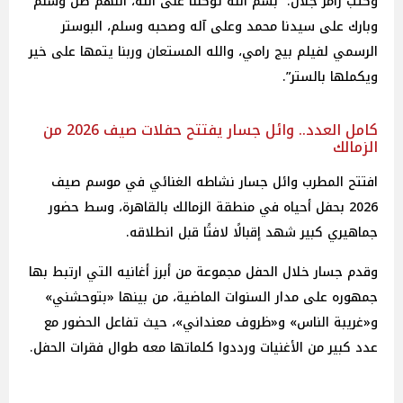
وكتب رامز جلال: “بسم الله توكلنا على الله، اللهم صل وسلم
وبارك على سيدنا محمد وعلى آله وصحبه وسلم، البوستر
الرسمي لفيلم بيج رامي، والله المستعان وربنا يتمها على خير
ويكملها بالستر”.
كامل العدد.. وائل جسار يفتتح حفلات صيف 2026 من
الزمالك
افتتح المطرب وائل جسار نشاطه الغنائي في موسم صيف
2026 بحفل أحياه في منطقة الزمالك بالقاهرة، وسط حضور
جماهيري كبير شهد إقبالًا لافتًا قبل انطلاقه.
وقدم جسار خلال الحفل مجموعة من أبرز أغانيه التي ارتبط بها
جمهوره على مدار السنوات الماضية، من بينها «بتوحشني»
و«غريبة الناس» و«ظروف معنداني»، حيث تفاعل الحضور مع
عدد كبير من الأغنيات ورددوا كلماتها معه طوال فقرات الحفل.