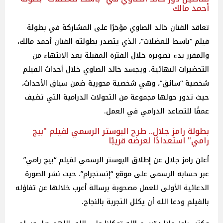
أحمد مالك
تعاقد الفنان خالد الصاوي مؤخرًا على المشاركة في بطولة
فيلم “باسط للعضلات”، الذي يتصدر بطولته الفنان أحمد مالك،
والمقرر بدء تصويره خلال الفترة المقبلة بعد الانتهاء من
التحضيرات النهائية. ويجسد خالد الصاوي خلال أحداث الفيلم
شخصية “سائق”، وهي شخصية محورية ضمن سياق الأحداث،
حيث تدور حولها مجموعة من التحولات الدرامية التي تضيف
عمقًا للتصاعد الدرامي في العمل.
بطولة رامز جلال.. طرح البوستر الرسمي لفيلم "بيج
رامي" استعدادًا لعرضه قريبًا
أعلن رامز جلال عن إطلاق البوستر الرسمي لفيلم “بيج رامي”
عبر حسابه الرسمي على موقع “إنستجرام”، حيث نشر الصورة
الدعائية الأولى للعمل مصحوبة برسالة أعرب خلالها عن تفاؤله
بالفيلم ودعا الله أن يكلل التجربة بالنجاح.