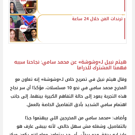
ترندات الفن خلال 24 ساعة
هيثم نبيل لـ«وشوشة» عن محمد سامي: نجاحنا سببه
فهمنا المشترك للدراما
وقال هيثم نبيل في تصريح خاص لـ«وشوشة» إنه تعاون مع
المخرج محمد سامي في نحو 10 مسلسلات، مؤكدًا أن سر نجاح
هذه التجربة يعود إلى حالة التفاهم الكبيرة بينهما، إلى جانب
اهتمام سامي الشديد بأدق التفاصيل الخاصة بالعمل.
وأضاف: «محمد سامي من المخرجين اللي بيهتموا جدًا
بالتفاصيل، وشغله مش سهل خالص، لأنه بيبقى عارف هو
عايز إيه بدقة، وده بيخلّي أي حد بيتعاون معاه لازم يكون مركز