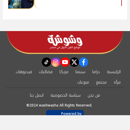
instagram
tiktok
youtube
twitter
facebook
الرئيسية
دراما
سينما
مزيكا
فضائيات
فيديوهات
مرأة
مجتمع
منوعات
من نحن
سياسة الخصوصية
اتصل بنا
©2024 washwasha All Rights Reserved.
Powered by