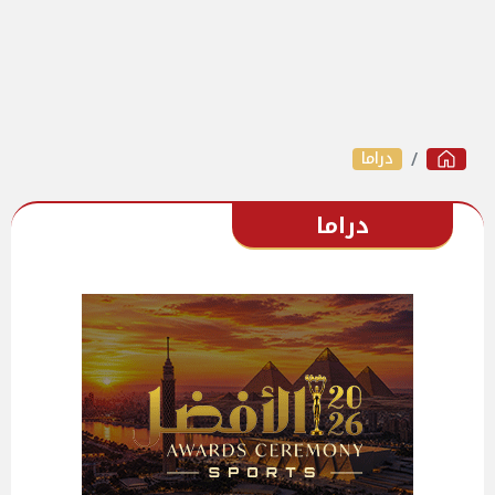
دراما
دراما