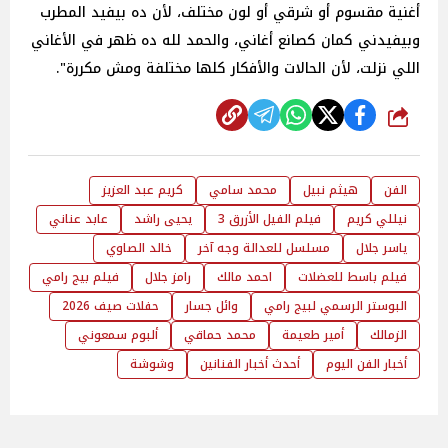
أغنية مقسوم أو شرقي أو لون مختلف، لأن ده بيفيد المطرب
وبيفيدني كمان كصانع أغاني، والحمد لله ده ظهر في الأغاني
اللي نزلت، لأن الحالات والأفكار كلها مختلفة ومش مكررة".
شارك
الفن
هيثم نبيل
محمد سامي
كريم عبد العزيز
نيللي كريم
فيلم الفيل الأزرق 3
يحيى راشد
عابد عناني
ياسر جلال
مسلسل للعدالة وجه آخر
خالد الصاوي
فيلم باسط للعضلات
احمد مالك
رامز جلال
فيلم بيج رامي
البوستر الرسمي لبيج رامي
وائل جسار
حفلات صيف 2026
الزمالك
أمير طعيمة
محمد حماقي
ألبوم سمعوني
أخبار الفن اليوم
أحدث أخبار الفنانين
وشوشة