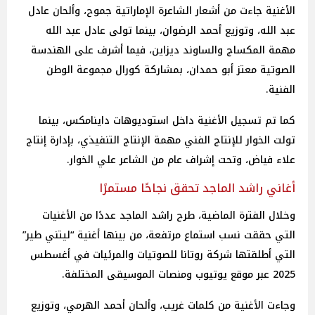
الأغنية جاءت من أشعار الشاعرة الإماراتية جموح، وألحان عادل
عبد الله، وتوزيع أحمد الرضوان، بينما تولى عادل عبد الله
مهمة المكساج والساوند ديزاين، فيما أشرف على الهندسة
الصوتية معتز أبو حمدان، بمشاركة كورال مجموعة الوطن
الفنية.
كما تم تسجيل الأغنية داخل استوديوهات داينامكس، بينما
تولت الخوار للإنتاج الفني مهمة الإنتاج التنفيذي، بإدارة إنتاج
علاء فياض، وتحت إشراف عام من الشاعر علي الخوار.
أغاني راشد الماجد تحقق نجاحًا مستمرًا
وخلال الفترة الماضية، طرح راشد الماجد عددًا من الأغنيات
التي حققت نسب استماع مرتفعة، من بينها أغنية “ليتني طير”
التي أطلقتها شركة روتانا للصوتيات والمرئيات في أغسطس
2025 عبر موقع يوتيوب ومنصات الموسيقى المختلفة.
وجاءت الأغنية من كلمات غريب، وألحان أحمد الهرمي، وتوزيع