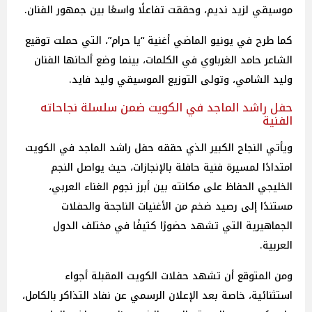
موسيقي لزيد نديم، وحققت تفاعلًا واسعًا بين جمهور الفنان.
كما طرح في يونيو الماضي أغنية “يا حرام”، التي حملت توقيع
الشاعر حامد الغرباوي في الكلمات، بينما وضع ألحانها الفنان
وليد الشامي، وتولى التوزيع الموسيقي وليد فايد.
حفل راشد الماجد في الكويت ضمن سلسلة نجاحاته
الفنية
ويأتي النجاح الكبير الذي حققه حفل راشد الماجد في الكويت
امتدادًا لمسيرة فنية حافلة بالإنجازات، حيث يواصل النجم
الخليجي الحفاظ على مكانته بين أبرز نجوم الغناء العربي،
مستندًا إلى رصيد ضخم من الأغنيات الناجحة والحفلات
الجماهيرية التي تشهد حضورًا كثيفًا في مختلف الدول
العربية.
ومن المتوقع أن تشهد حفلات الكويت المقبلة أجواء
استثنائية، خاصة بعد الإعلان الرسمي عن نفاد التذاكر بالكامل،