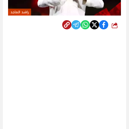
راشد الماجد
شارك