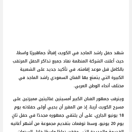
شهد حفل راشد الماجد في الكويت إقبالًا جماهيريًا واسعًا،
حيث أعلنت الشركة المنظمة نفاد جميع تذاكر الحفل المرتقب
بالكامل قبل موعد إقامته، في تأكيد جديد على الشعبية
الكبيرة التي يتمتع بها الفنان السعودي راشد الماجد في
مختلف أنحاء الوطن العربي.
ويترقب جمهور الفنان الكبير أمسيتين غنائيتين مميزتين على
مسرح الكويت أرينا، إذ من المقرر أن يحيي أولى حفلاته يوم
18 يونيو الجاري، على أن يلتقي جمهوره مجددًا في حفل ثانٍ
يوم 20 يونيو، وسط توقعات بتقديم مجموعة من أشهر أغانيه
القديمة والجديدة التي حققت نجاحًا واسعًا خلال السنوات