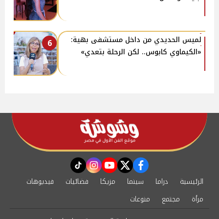
لميس الحديدي من داخل مستشفى بهية:
6
«الكيماوي كابوس.. لكن الرحلة بتعدي»
instagram
tiktok
youtube
twitter
facebook
الرئيسية
دراما
سينما
مزيكا
فضائيات
فيديوهات
مرأة
مجتمع
منوعات