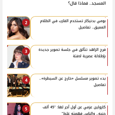
المسجد.. فماذا قال؟
بومي بدنيكار تستخدم القارب في الظلام
2
العميق.. تفاصيل
فرح الزاهد تتألق في جلسة تصوير جديدة
3
بإطلالة عصرية لافتة
بدء تصوير مسلسل «خارج عن السيطرة»..
4
تفاصيل
كارولين عزمي عن أول أجر لها: "45 ألف
5
جنيه.. والناس فهمته غلط"