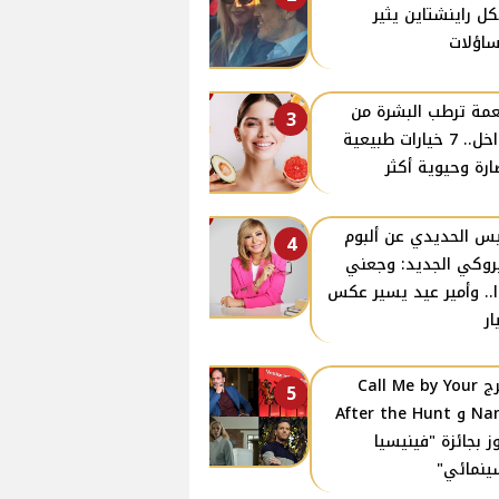
كل راينشتاين يثير
ساؤلات
مة ترطب البشرة من
3
الداخل.. 7 خيارات طبيعية
ارة وحيوية أكثر
س الحديدي عن ألبوم
4
روكي الجديد: وجعني
ا.. وأمير عيد يسير عكس
ار
مخرج Call Me by Your
5
Name و After the Hunt
ز بجائزة "فينيسيا
ينمائي"