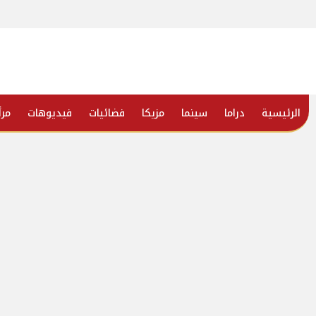
الرئيسية
دراما
سينما
مزيكا
فضائيات
فيديوهات
مرأ