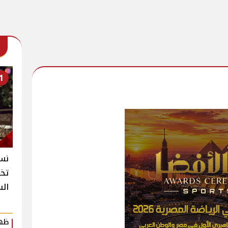
1
نسخ
تخط
الس
ظهو