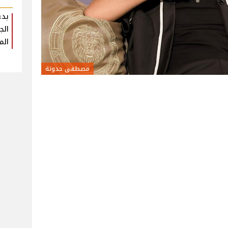
بدء
الم
مصطفى حدوتة