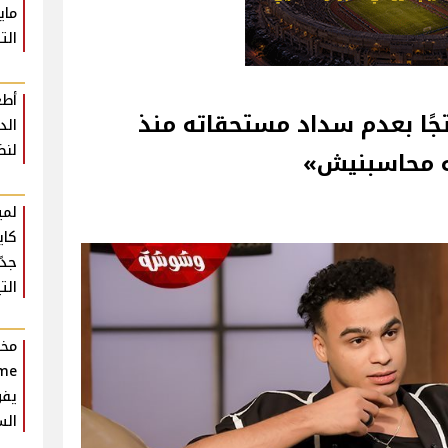
ماي
الت
أطع
ًا بعدم سداد مستحقاته منذ
لنض
لمي
كاي
جدً
التي
يفو
الس