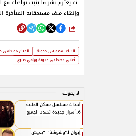
أنه يعتزم نشر ما يثبت تواصله مع ال
وإنهاء ملف مستحقاته المتأخرة الت
شارك
الشاعر مصطفى حدوتة
الفنان مصطفى ح
أغاني مصطفى حدوتة ورامي صبري
لا يفوتك
أحداث مسلسل ممكن الحلقة
6..أسرار جديدة تهدد الجميع
إيوان لـ"وشوشة": "بعيش