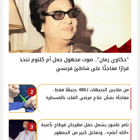
"حكاوي زمان".. صوت مجهول جعل أم كلثوم تتخذ
قرارًا مفاجئًا على شاطئ فرنسي
من ملايين الجنيهات لـ480 جنيهًا فقط..
2
مفاجأة بشأن علاج مرضى القلب بالقسطرة
تامر عاشور يشعل حفل مهرجان قرطاج بأغنية
3
«الله أعلم».. وتفاعل كبير من الجمهور