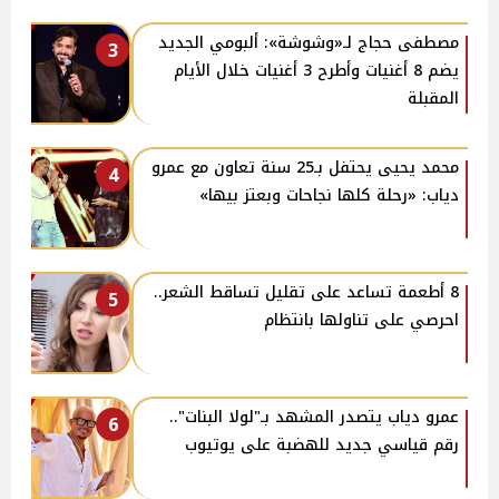
مصطفى حجاج لـ«وشوشة»: ألبومي الجديد
3
يضم 8 أغنيات وأطرح 3 أغنيات خلال الأيام
المقبلة
محمد يحيى يحتفل بـ25 سنة تعاون مع عمرو
4
دياب: «رحلة كلها نجاحات وبعتز بيها»
8 أطعمة تساعد على تقليل تساقط الشعر..
5
احرصي على تناولها بانتظام
عمرو دياب يتصدر المشهد بـ"لولا البنات"..
6
رقم قياسي جديد للهضبة على يوتيوب