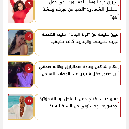
شيرين عبد الوهاب لجمهورها في حفل
3
الساحل الشمالي: “الدنيا من غيركم وحشة
أوي”
لجين خليفة عن "لولا البنات": كليب الهضبة
4
تجربة عظيمة.. والزغاريد كانت حقيقية
إلهام شاهين وغادة عبدالرازق وهالة صدقي
5
أبرز حضور حفل شيرين عبد الوهاب بالساحل
عمرو دياب يفتتح حفل الساحل برسالة مؤثرة
6
لجمهوره: “وحشتوني من السنة للسنة”