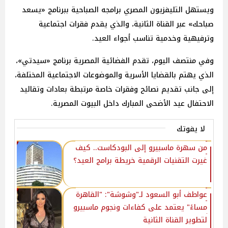
ويستهل التليفزيون المصري برامجه الصباحية ببرنامج «يسعد
صباحك» عبر القناة الثانية، والذي يقدم فقرات اجتماعية
وترفيهية وخدمية تناسب أجواء العيد.
وفي منتصف اليوم، تقدم الفضائية المصرية برنامج «سيدتي»،
الذي يهتم بالقضايا الأسرية والموضوعات الاجتماعية المختلفة،
إلى جانب تقديم نصائح وفقرات خاصة مرتبطة بعادات وتقاليد
الاحتفال عيد الأضحى المبارك داخل البيوت المصرية.
لا يفوتك
من سهرة ماسبيرو إلى البودكاست.. كيف
غيرت التقنيات الرقمية خريطة برامج العيد؟
عواطف أبو السعود لـ"وشوشة": "القاهرة
مساءً" يعتمد على كفاءات ونجوم ماسبيرو
لتطوير القناة الثانية