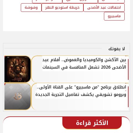
احتفالات عيد الأضحى
خريطة استوديو النهر
وشوشة
ماسبيرو
لا يفوتك
بين الأكشن والكوميديا والغموض.. أفلام عيد
الأضحى 2026 تشعل المنافسة في السينمات
انطلاق برنامج "من ماسبيرو" على القناة الأولى..
وبرومو تشويقي يكشف تفاصيل التجربة الجديدة
الأكثر قراءة