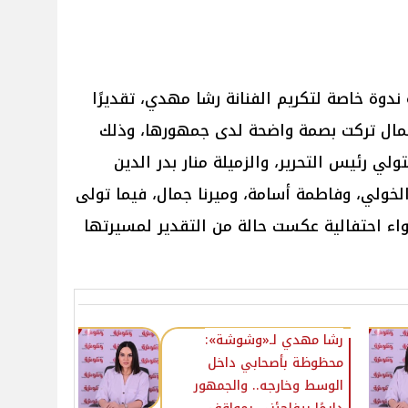
دوة خاصة لتكريم الفنانة رشا مهدي، تقديرًا
عمال تركت بصمة واضحة لدى جمهورها، وذلك
 رئيس التحرير، والزميلة منار بدر الدين
خولي، وفاطمة أسامة، وميرنا جمال، فيما تولى
اء احتفالية عكست حالة من التقدير لمسيرتها
رشا مهدي لـ«وشوشة»:
محظوظة بأصحابي داخل
الوسط وخارجه.. والجمهور