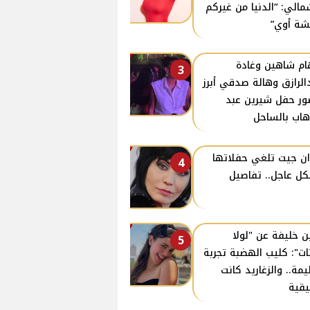
مالي: “الدنيا من غيركم
ة أوي”
ام شاهين وغادة
3
الرازق وهالة صدقي أبرز
ر حفل شيرين عبد
هاب بالساحل
ن جيت تلغي حفلاتها
4
ل عاجل.. تفاصيل
ن خليفة عن "لولا
5
نات": كليب الهضبة تجربة
مة.. والزغاريد كانت
قية