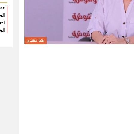
عمر
الس
لجم
الس
رشا مهدي