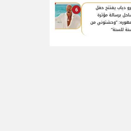
و دياب يفتتح حفل
6
احل برسالة مؤثرة
هوره: “وحشتوني من
نة للسنة”