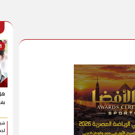
1
بفع
شير
لجم