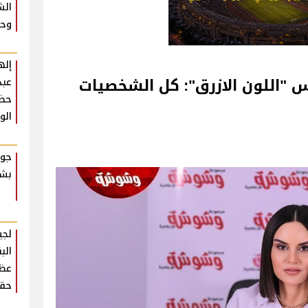
الش
وحش
إله
اللون الازرق": كل الشخصيات
عبد
حضو
الو
جوا
بشك
لجي
الب
عظي
حقي