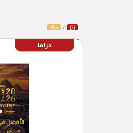
دراما
دراما