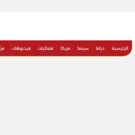
الرئيسية
دراما
سينما
مزيكا
فضائيات
فيديوهات
مرأ