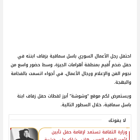
احتفل رجل الأعمال السوري باسل سماقية بزفاف ابنته في
حفل ضخم أُقيم بمنطقة أهرامات الجيزة، وسط حضور واسع من
نجوم الفن والإعلام ورجال الأعمال، في أجواء اتسمت بالفخامة
والبهجة.
ويستعرض لكم موقع “وشوشة” أبرز لقطات حفل زفاف ابنة
باسل سماقية، خلال السطور التالية.
لا يفوتك
وزارة الثقافة تستعد لإقامة حفل تأبين
لأمير الغناء العربي هاني شاكر على خشبة