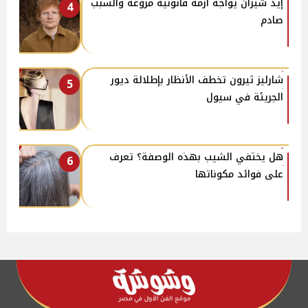
إيد شيران يواجه أزمة قانونية مروعة والسبب
4
صادم
شارليز ثيرون تخطف الأنظار بإطلالة ديور
5
الجريئة في سيول
هل يختفي الشيب بهذه الوصفة؟ تعرف
6
على فوائد مكوناتها