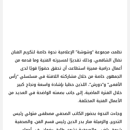
نظمت مجموعة “وشوشة” الإعلامية ندوة خاصة لتكريم الفنان
نضال الشافعي، وذلك تقديرًا لمسيرته الفنية وما قدمه من
أعمال درامية مميزة استطاعت أن تحقق حضورًا قويًا لدى
الجمهور، خاصة من خلال مشاركته اللافتة في مسلسلي “رأس
الأفعى” و”دورش”، اللذين حظيا بإشادة واسعة ونجاح كبير
خلال الفترة الماضية، إلى جانب بصمته الواضحة في العديد من
الأعمال الفنية المختلفة.
وجاءت الندوة بحضور الكاتب الصحفي مصطفى متولي رئيس
التحرير، والزميلة منار بدر الدين رئيس قسم الفن، والصحفية
شروق راضي، والصحفية نشوى طارق رضوان، في أجواء