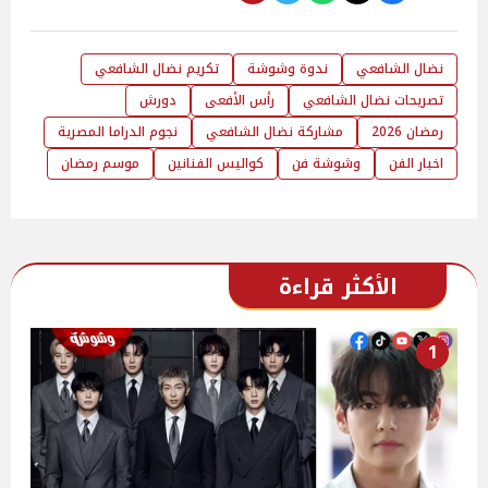
نضال الشافعي
ندوة وشوشة
تكريم نضال الشافعي
تصريحات نضال الشافعي
رأس الأفعى
دورش
رمضان 2026
مشاركة نضال الشافعي
نجوم الدراما المصرية
اخبار الفن
وشوشة فن
كواليس الفنانين
موسم رمضان
الأكثر قراءة
1