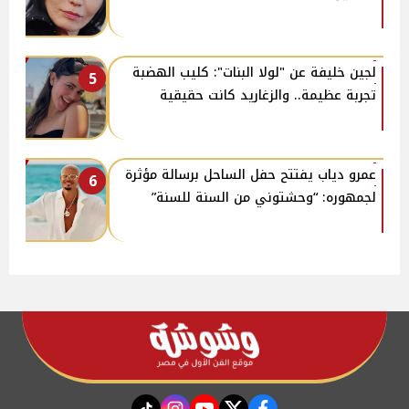
لجين خليفة عن "لولا البنات": كليب الهضبة
5
تجربة عظيمة.. والزغاريد كانت حقيقية
عمرو دياب يفتتح حفل الساحل برسالة مؤثرة
6
لجمهوره: “وحشتوني من السنة للسنة”