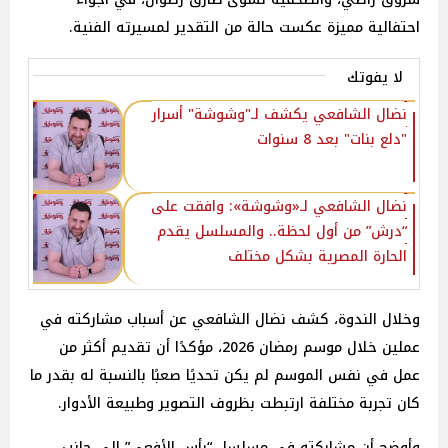
احتفالية مميزة عكست حالة من التقدير لمسيرته الفنية.
لا يفوتك
نضال الشافعي يكشف لـ"وشوشة" أسرار
"دلع بنات" بعد 8 سنوات
نضال الشافعي لـ«وشوشة»: وافقت على
“درش” من أول لحظة.. والمسلسل يقدم
الحارة المصرية بشكل مختلف
وخلال الندوة، كشف نضال الشافعي عن أسباب مشاركته في
عملين خلال موسم رمضان 2026، مؤكدًا أن تقديم أكثر من
عمل في نفس الموسم لم يكن تحديًا صعبًا بالنسبة له بقدر ما
كان تجربة مختلفة ارتبطت بظروف التصوير وطبيعة الأدوار.
وأوضح أن مشاركته في مسلسل “رأس الأفعى” إلى جانب