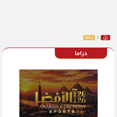
دراما
دراما