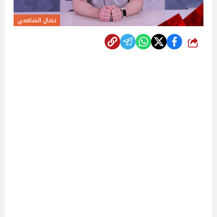
نضال الشافعي
شارك