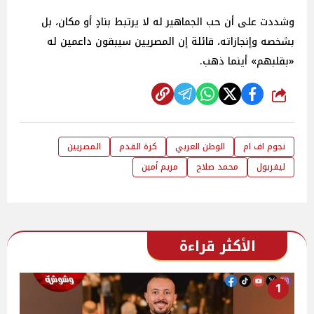
وشددت على أن حب الجماهير له لا يرتبط بنادٍ أو مكان، بل
بشخصه وإنجازاته، قائلة إن المصريين سيبقون داعمين له
«بقلبهم» أينما ذهب.
شارك
نجوم اف ام
الوطن العربي
كرة القدم
المصريين
ليفربول
محمد صلاح
مريم أمين
الأكثر قراءة
1