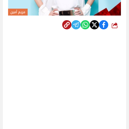
مريم أمين
شارك