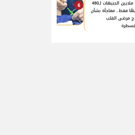
من ملايين الجنيهات لـ480
6
هًا فقط.. مفاجأة بشأن
ج مرضى القلب
قسطرة