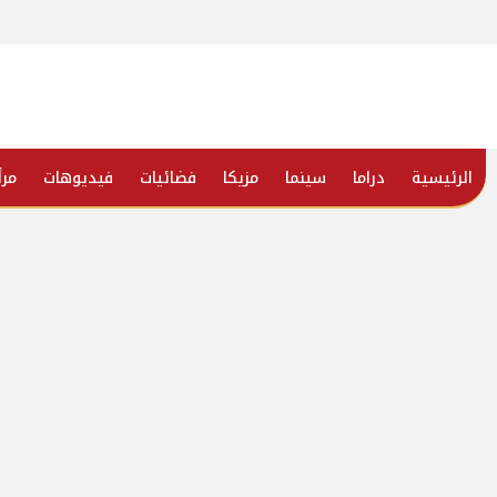
الرئيسية
دراما
سينما
مزيكا
فضائيات
فيديوهات
مرأ