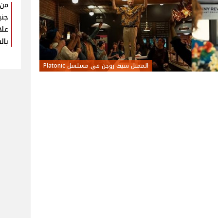
جني
علا
بال
الممثل سيث روجن في مسلسل Platonic