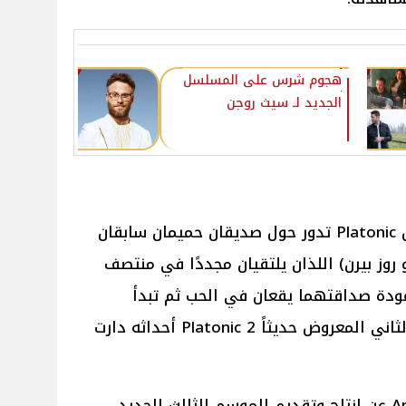
هجوم شرس على المسلسل
الجديد لـ سيث روجن
كانت أحداث الموسم الأول مسلسل Platonic تدور حول صديقان حميمان سابقان
وز بيرن) اللذان يلتقيان مجددًا في منتصف
ودة صداقتهما يقعان في الحب ثم تبدأ
حياتهما في المشاكل، والموسم الثاني المعروض حديثاً 2 Platonic أحداثه دارت
لذلك إذا أعلنت منصة Apple Tv Plus عن إنتاج وتقديم الموسم الثالث الجديد