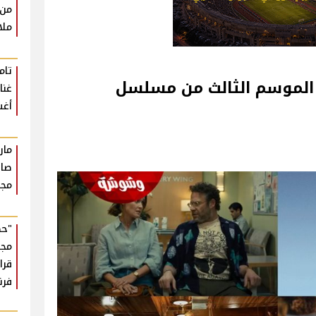
من 
ملا
تام
الموسم الثالث من مسلسل
أغ
مار
صان
مجر
"حك
مجه
قرا
فر