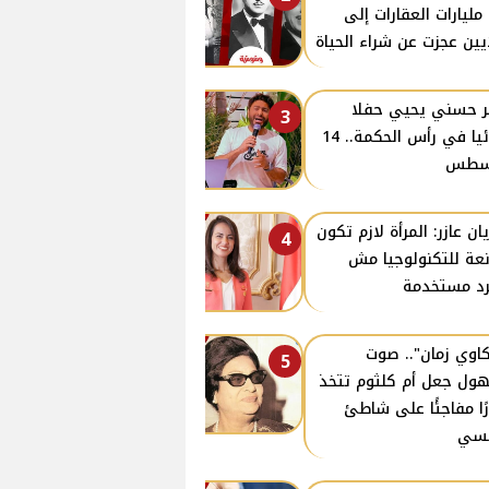
مليارات العقارات إلى
يين عجزت عن شراء الحياة
ر حسني يحيي حفلا
3
غنائيا في رأس الحكمة.. 14
سطس
يان عازر: المرأة لازم تكون
4
عة للتكنولوجيا مش
د مستخدمة
اوي زمان".. صوت
5
ول جعل أم كلثوم تتخذ
رًا مفاجئًا على شاطئ
نسي