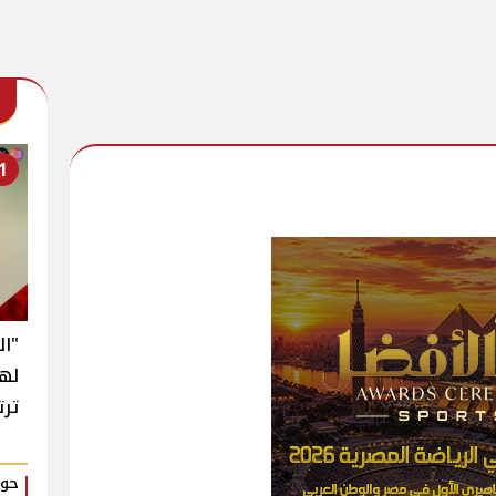
1
"ال
له
ترت
حوا