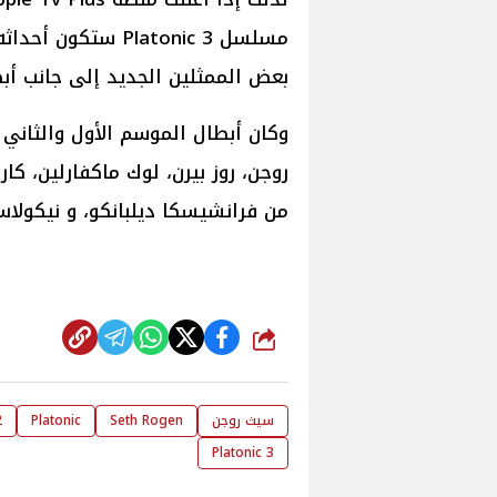
مسلسل 3 Platonic 
بعض الممثلين الجديد إلى جانب أبط
روجن، روز بيرن، لوك ماكفارلين، كار
من فرانشيسكا ديلبانكو، و نيكولاس
شارك
سيث روجن
Seth Rogen
Platonic
2
Platonic 3