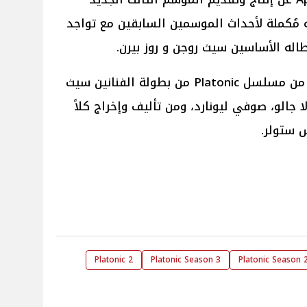
ستكون أحداثه مُكملة لأحداث الموسمين السابقين مع تواجد
اله الأساسين سيث روجن و روز بيرن.
وكان أبطال الموسم الأول والثاني من مسلسل Platonic من بطولة الفنانين سيث
لا جالو، صوفي ليونارد، ومن تأليف وإخراج كلاً
 ستولر.
2 Platonic
Platonic Season 3
Platonic Season 