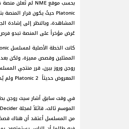
Platonic حيثُ يكون قرار المن
عُرض مؤخراً على المنصة تبدو فرص 
الممثلين وقصص مميزة، ولكن بعد ن
روجن وروز بيرن، قرر منتجي المس
المعروض حديثاً 2 Platonic ولم يُحدد سيتم تقديم الموسم الثالث مع أبطاله أو لا.
من المسلسل أعتقد أن هناك قصصًا 
فيه طالما أن الناس يستمتعون بم