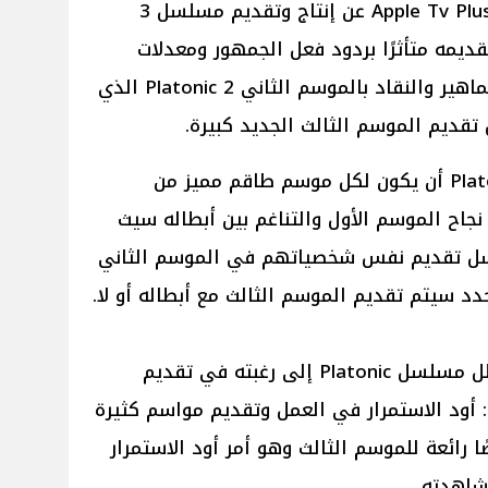
بحسب موقع NME لم تُعلن منصة Apple Tv Plus عن إنتاج وتقديم مسلسل 3
صة بتقديمه متأثرًا بردود فعل الجمهور ومعدلات
المشاهدة، وبالنظر إلى إشادة الجماهير والنقاد بالموسم الثاني 2 Platonic الذي
تقديم الموسم الثالث الجديد كبيرة.
كانت الخطة الأصلية لمسلسل Platonic أن يكون لكل موسم طاقم مميز من
جاح الموسم الأول والتناغم بين أبطاله سيث
لسل تقديم نفس شخصياتهم في الموسم الثاني
في وقت سابق أشار سيث روجن بطل مسلسل Platonic إلى رغبته في تقديم
الموسم ثالث، قائلاً لمجلة Decider: أود الاستمرار في العمل وتقديم مواسم كثيرة
رائعة للموسم الثالث وهو أمر أود الاستمرار
شاهدته.