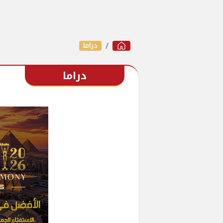
دراما
دراما