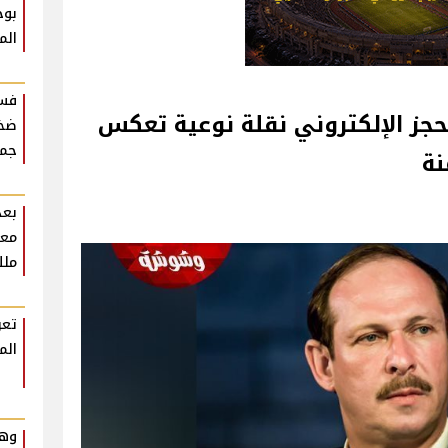
بوح
الم
فست
جز الإلكتروني نقلة نوعية تعكس
ضخم
جمه
نة
بعد
معل
ملك
تعر
الم
وهم