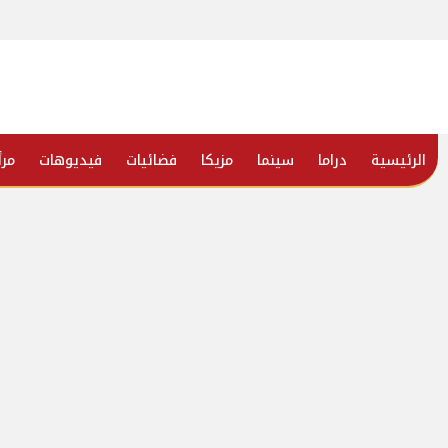
الرئيسية
دراما
سينما
مزيكا
فضائيات
فيديوهات
مرأ