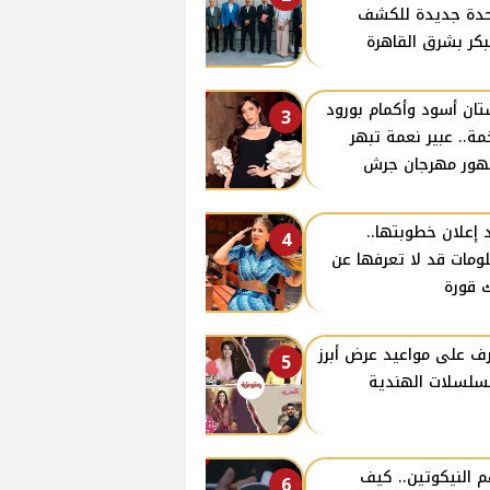
دة جديدة للكشف
بكر بشرق القاهرة
ان أسود وأكمام بورود
3
ة.. عبير نعمة تبهر
ور مهرجان جرش
 إعلان خطوبتها..
4
ومات قد لا تعرفها عن
 قورة
ف على مواعيد عرض أبرز
5
سلسلات الهندية
 النيكوتين.. كيف
6