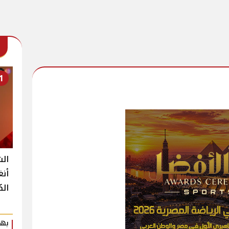
1
الش
أنغ
الك
بهي