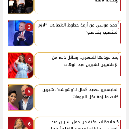
بإطلالة لافتة
أحمد موسى عن أزمة خطوط الاتصالات: "لازم
3
المتسبب يتحاسب"
بعد عودتها للمسرح.. رسائل دعم من
4
الإعلاميين لشيرين عبد الوهاب
المايسترو سعيد كمال لـ"وشوشة": شيرين
5
كانت ملتزمة بكل البروفات
5 ملاحظات لافتة من حفل شيرين عبد
6