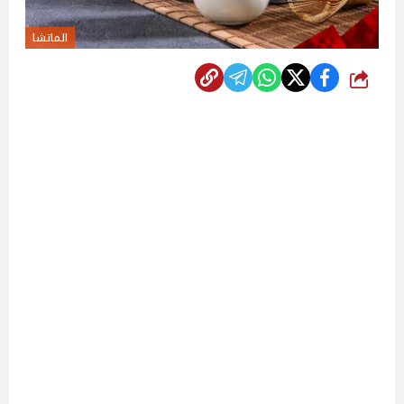
الماتشا
شارك