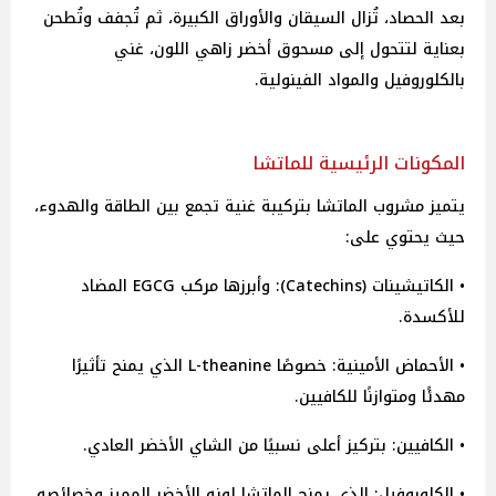
بعد الحصاد، تُزال السيقان والأوراق الكبيرة، ثم تُجفف وتُطحن
بعناية لتتحول إلى مسحوق أخضر زاهي اللون، غني
بالكلوروفيل والمواد الفينولية.
المكونات الرئيسية للماتشا
يتميز مشروب الماتشا بتركيبة غنية تجمع بين الطاقة والهدوء،
حيث يحتوي على:
• الكاتيشينات (Catechins): وأبرزها مركب EGCG المضاد
للأكسدة.
• الأحماض الأمينية: خصوصًا L-theanine الذي يمنح تأثيرًا
مهدئًا ومتوازنًا للكافيين.
• الكافيين: بتركيز أعلى نسبيًا من الشاي الأخضر العادي.
• الكلوروفيل: الذي يمنح الماتشا لونه الأخضر المميز وخصائصه