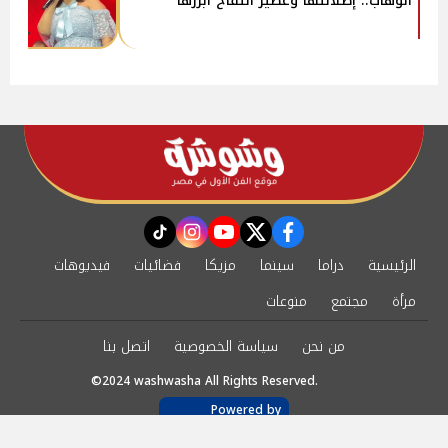
الوهاب.. إطلالتها وعصير التفاح أبرزها
instagram
tiktok
youtube
twitter
facebook
الرئيسية
دراما
سينما
مزيكا
فضائيات
فيديوهات
مرأة
مجتمع
منوعات
من نحن
سياسة الخصوصية
اتصل بنا
©2024 washwasha All Rights Reserved.
Powered by