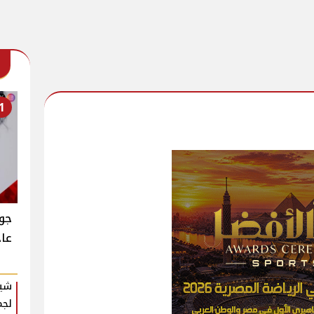
1
جوا
عاج
شير
لجم