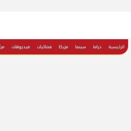
الرئيسية
دراما
سينما
مزيكا
فضائيات
فيديوهات
مرأ