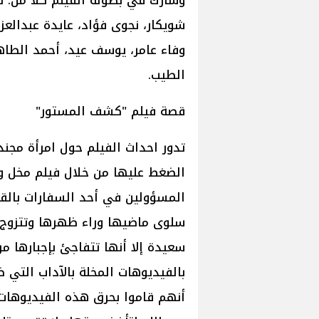
وشارك في بطولة الفيلم كلاً من: ن
شويكار، نجوى فؤاد، عايدة عبدالعز
وفاء عامر، يوسف عيد، أحمد الطاه
الطيب.
قصة فيلم "كشف المستور"
تدور احداث الفيلم حول امرأة مجن
الضغط عليها من خلال فيلم مخل وم
المسؤولين في أحد السفارات بالقا
سلوى ماضيها وراء ظهرها وتتزوج
سعيدة إلا أنها تتفاجئ بإجبارها م
بالفيديوهات المخلة بالآداب التي 
أنهم قاموا بحرق هذه الفيديوهات،