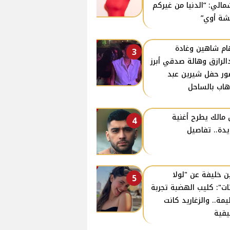
مالي: “الدنيا من غيركم
ة أوي”
ام شاهين وغادة
3
الرازق وهالة صدقي أبرز
ر حفل شيرين عبد
هاب بالساحل
 مالك يطرح أغنية
4
دة.. تفاصيل
ن خليفة عن "لولا
5
نات": كليب الهضبة تجربة
مة.. والزغاريد كانت
قية