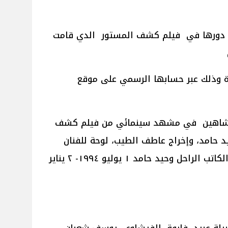
يات دورها في فيلم كشف المستور الدي قامت
ة وذلك عبر حسابها الرسمي على موقع
ى شاهين في مشهد سينمائي من فيلم كشف
عام ١٩٩٤ تأليف وحيد حامد، وإخراج عاطف الطيب، لوحة للفنان
السكندري ادهم رجب ذكرى ميلاد الكاتب الراحل وحيد حامد ١ يوليو ١٩٩٤- ٢ يناير