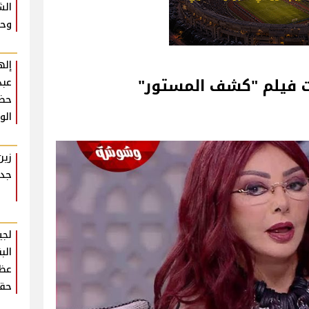
الش
وحش
إله
ت فيلم "كشف المستور"‎
عبد
حضو
الو
زين
جدي
لجي
الب
عظي
حقي