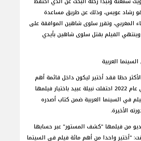
لويث سمعته وتبدأ رحلة البحث عن الذي احتفظ
وهو رشاد عويس، وذلك عن طريق مساعدة
ء المغربي، وتقرر سلوى شاهين الموافقة على
وينتهي الفيلم بقتل سلوى شاهين بأيدي
أكثر حظا فقد أختير ليكون داخل قائمة أهم
100 فيلم في السينما العربية وفي عام 2022 احتفلت نبيلة عبيد باختيار فيلمها
 المستور" ضمن أهم 100 فيلم في السينما العربية ضمن كتاب أصدره
ته الأخيرة.
ديو من فيلمها "كشف المستور" عبر حسابها
: "أختير واحدا من أهم مائة فيلم في السيتما