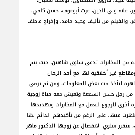
بيلة عبيد، فاروق الفيشاوي، يوسف شعبان،
يز، علاء ولي الدين، عزت أبوعوف، حسن كامي،
ر، والفيلم من تأليف وحيد حامد، وإخراج عاطف
دة من المخابرات تدعى سلوى شاهين، حيث يتم
قاطع غير أخلاقية لها مع أحد الرجال
هرة لتأخذ منه بعض المعلومات، ومن ثم ترمي
 من رجل حسن السمعة وتعيش معه حياة زوجية
رة أخرى للرجوع للعمل مع المخابرات وتهديدها
ظهرت فيها، على الرغم من تأكيدهم الدائم لها
 فتقرر سلوي الانفصال عن زوجها الدكتور ماهر