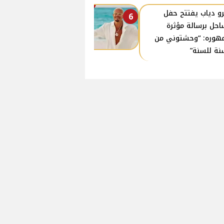
و دياب يفتتح حفل
6
احل برسالة مؤثرة
هوره: “وحشتوني من
نة للسنة”