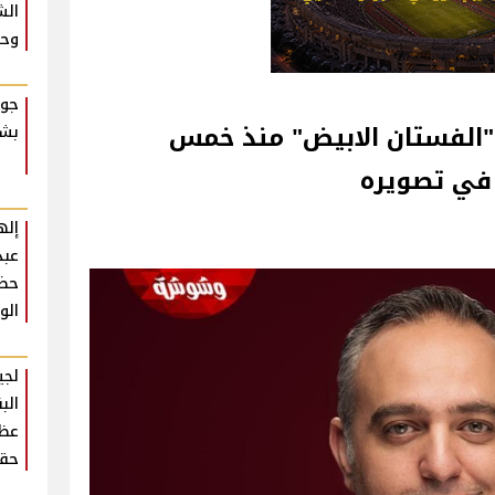
الش
وحش
جوا
الفستان الابيض" منذ خمس
بشك
في تصويره
إله
عبد
حضو
الو
لجي
الب
عظي
حقي