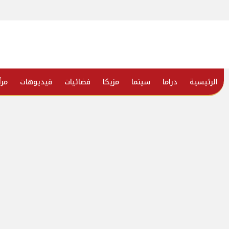
الرئيسية
دراما
سينما
مزيكا
فضائيات
فيديوهات
مرأ