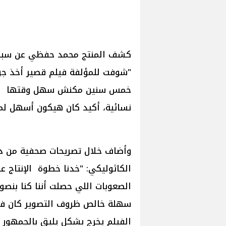
كشف المنتج محمد حفظي عن سبب تحم
"شوفت للمؤلفة فيلم قصير أخذ جوا
خمس سنين مكنش سهل وقتها لأن م
نسائية، أكيد كان هيكون أسهل لمخ
وأضاف خلال تصريحات صحفية من دا
الكاثوليكي: "خدنا خطوة الإنتاج 
الصعوبات اللي حصلت أننا كنا بنص
سهلة خالص ظروف التصوير كان في 
الفيلم يخرج بشكل يليق بالجمهور "