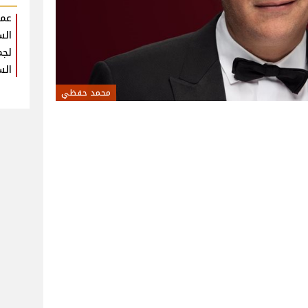
عمر
الس
لجم
الس
محمد حفظي