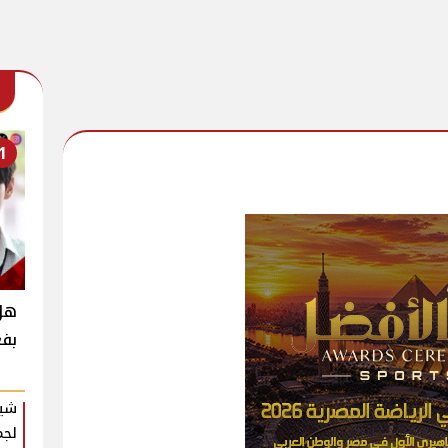
1
بفع
شير
لجم