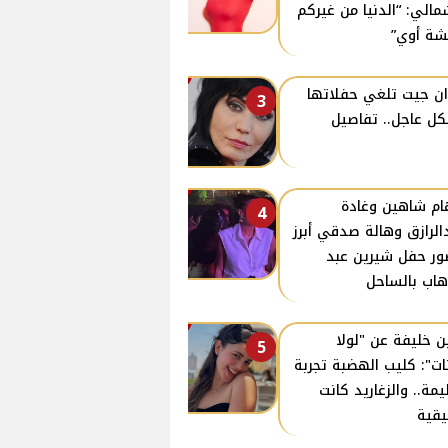
مالي: “الدنيا من غيركم
ة أوي”
ن جيت تلغي حفلاتها
3
ل عاجل.. تفاصيل
ام شاهين وغادة
4
الرازق وهالة صدقي أبرز
ر حفل شيرين عبد
هاب بالساحل
ن خليفة عن "لولا
5
نات": كليب الهضبة تجربة
مة.. والزغاريد كانت
قية