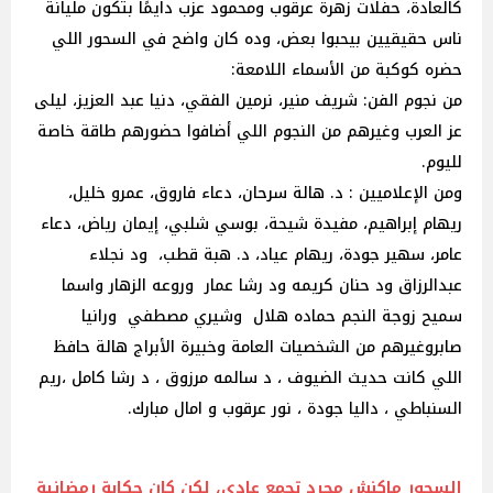
كالعادة، حفلات زهرة عرقوب ومحمود عزب دايمًا بتكون مليانة
ناس حقيقيين بيحبوا بعض، وده كان واضح في السحور اللي
حضره كوكبة من الأسماء اللامعة:
من نجوم الفن: شريف منير، نرمين الفقي، دنيا عبد العزيز، ليلى
عز العرب وغيرهم من النجوم اللي أضافوا حضورهم طاقة خاصة
لليوم.
ومن الإعلاميين : د. هالة سرحان، دعاء فاروق، عمرو خليل،
ريهام إبراهيم، مفيدة شيحة، بوسي شلبي، إيمان رياض، دعاء
عامر، سهير جودة، ريهام عياد، د. هبة قطب، ود نجلاء
عبدالرزاق ود حنان كريمه ود رشا عمار وروعه الزهار واسما
سميح زوجة النجم حماده هلال وشيري مصطفي ورانيا
صابروغيرهم من الشخصيات العامة وخبيرة الأبراج هالة حافظ
اللي كانت حديث الضيوف ، د سالمه مرزوق ، د رشا كامل ،ريم
السنباطي ، داليا جودة ، نور عرقوب و امال مبارك.
السحور ماكنش مجرد تجمع عادي، لكن كان حكاية رمضانية