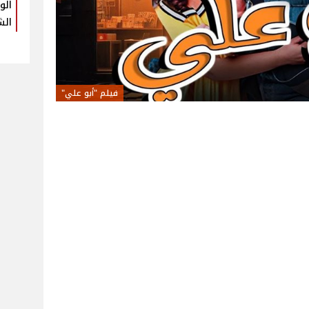
الو
الش
فيلم "أبو علي"