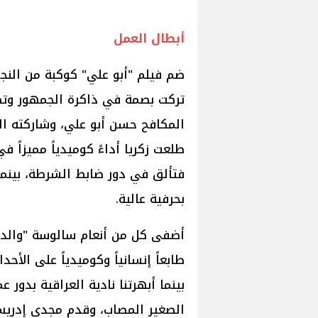
أبطال العمل
ضم فيلم "أبو علي" كوكبة من النج
تركت بصمة في ذاكرة الجمهور وتصد
المكافح حسن أبو علي، وشاركته ا
طلعت زكريا أداءً كوميدياً مميزاً
فتألق في دور ضابط الشرطة، بينم
بحرفية عالية.
أضفى كل من أنعام سالوسة "والدة
طابعاً إنسانياً وكوميدياً على الأح
بينما أبهرتنا نادية العراقية بدور
الصغير المصاب، وقدم مجدي إدريس