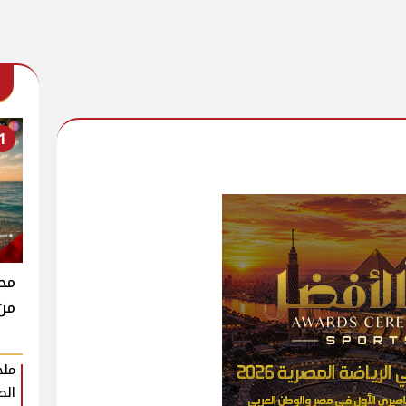
1
محم
من 
ملخ
الط