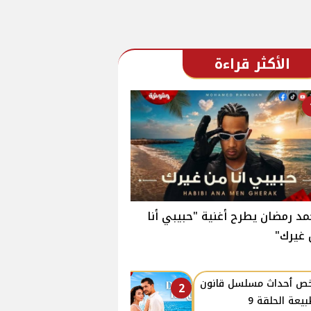
الأكثر قراءة
د رمضان يطرح أغنية "حبيبي أنا
غيرك"
ص ٲحداث مسلسل قانون
2
بيعة الحلقة 9