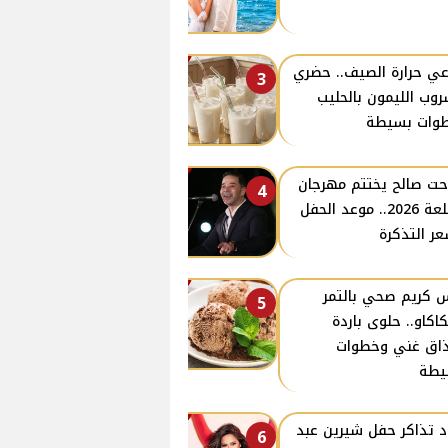
ي حرارة الصيف.. حضري
3
وب الليمون بالحليب
وات بسيطة
ت صالح يختتم مهرجان
4
القلعة 2026.. موعد الحفل
ر التذكرة
 كريم صحي بالتمر
5
كاكاو.. حلوى باردة
اق غني وخطوات
يطة
د تذاكر حفل شيرين عبد
6