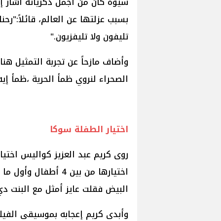
سيوة كان من أجمل ذكرياته أشار إل
بسبب عزلتها عن العالم، قائلاً:"ر
تليفون ولا تليفزيون."
وأضاف مازحاً عن تجربة التمثيل ه
الصحراء لنروي ظمأ الحرية ،ظمأ إيه
اختيار الطفلة سوكا
روى كريم عبد العزيز كواليس اختيار
اختيارها من بين 4 أط
البيض فقلت عايز أمثل مع البنت دي
وأبدى كريم إعجابه بموسيقى الفيل