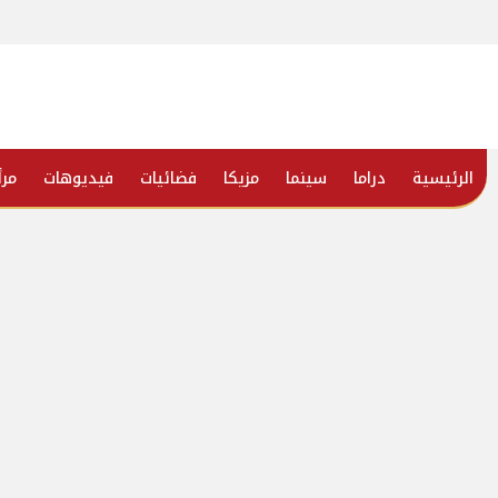
الرئيسية
دراما
سينما
مزيكا
فضائيات
فيديوهات
مرأ