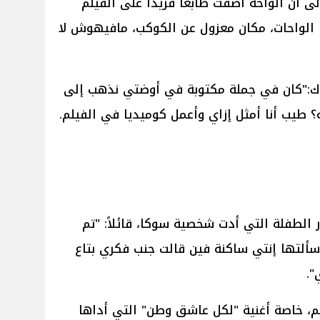
ى أن الواحة أضفت طابعاً فريداً على الفيلم
حنا الواحات، مكان معزول عن الكوكب، مافيهوش لا
ناك:"كان في جملة مكتوبة في أوضتي نذهب إلى
؟ طيب أنا أمثل إزاي وأعمل كوميديا في الفيلم.
 الطفلة التي أدت شخصية سوكا، قائلاً: "تم
فال وأول ما سألتها إنتي ساكنة فين قالت جنب فكري بتاع
".
م، خاصة أغنية "لكل عاشق وطن" التي أداها