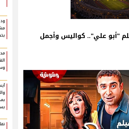
ودع
مشر
 فيلم "أبو علي".. كواليس وأجمل
بخط
مدح
وسع
آيس
وال
بمذ
بس
نفا