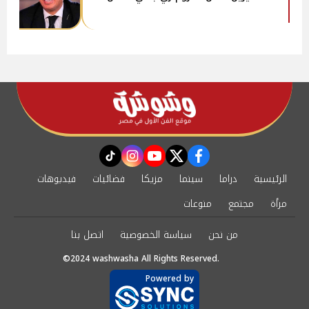
instagram
tiktok
youtube
twitter
facebook
الرئيسية
دراما
سينما
مزيكا
فضائيات
فيديوهات
مرأة
مجتمع
منوعات
من نحن
سياسة الخصوصية
اتصل بنا
©2024 washwasha All Rights Reserved.
Powered by