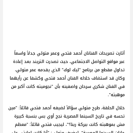
أثارت تصريحات الفنانان أحمد فتحي وعمر متولي جدلاً واسعاً
عبر مواقع التواصل الاجتماعي، حيث تصدرت التريند بعد إعادة
تداول مقطع من برنامج "ليك لوك" الذي يقدمه عمر متولي،
وكان قد استضاف خلاله الفنان أحمد فتحي وكشفا عن رأيهما
في الفنان شكري سرحان واصفينه بأن "نجوميته كانت أكبر من
موهبته".
خلال الحلقة، طرح متولي سؤالاً لضيفه أحمد فتحي قائلاً: "مين
تحسه في تاريخ السينما المصرية نجح أوي بس بنسبة كبيرة
مش بموهبته كانت ببركة ربنا؟"، ليجيب فتحي قائلاً: "معظم
جانات السينما المصرية"، ليضيف متولي: "أنا كانت إجابتي على