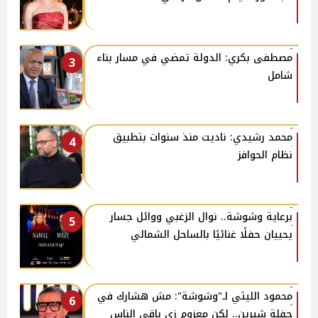
مصطفى بكري: الدولة تمضي في مسار بناء
3
شامل
محمد رشيدي: ناديت منذ سنوات بتطبيق
4
نظام الحوافز
برعاية وشوشة.. نوال الزغبي ووائل جسار
5
يحييان حفلًا غنائيًا بالساحل الشمالي
محمود الليثي لـ"وشوشة": مش هشارك في
6
حفلة شيرين.. لكن معزوم زي باقي الناس