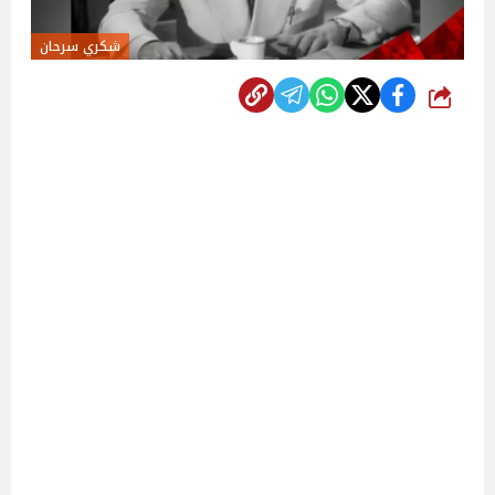
شكري سرحان
شارك