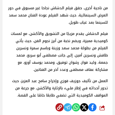
من ناحية أخرى، حقق فيلم الدشاش نجاحا غير مسبوق في دور
العرض السينمائية، حيث شهد الفيلم عودة الفنان محمد سعد
للسينما بعد غياب طويل.
فيلم الدشاش يقدم مزيجًا من التشويق والأكشن، مع لمسات
كوميدية مميزة، ويضم نخبة من أبرز نجوم الفن، حيث يأتي
الفيلم من بطولة محمد سعد وزينة وباسم سمرة ونسرين
طافش ونسرين أمين، إلى جانب مصطفى أبو سريع، محمد
جمعة، وليد فواز، رشوان توفيق، ومحمد يوسف أوزو، مع
مشاركة عفاف مصطفى وعدد آخر من الفنانين.
العمل من تأليف جوزيف فوزي وإخراج سامح عبد العزيز، حيث
تدور أحداثه في إطار مليء بالإثارة والأكشن، مع جرعة من
المواقف الكوميدية التي تضفي طابعًا خاصًا على القصة.
شارك