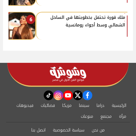
ملك قورة تحتفل بخطوبتها في الساحل
6
الشمالي وسط أجواء رومانسية
instagram
tiktok
youtube
twitter
facebook
الرئيسية
دراما
سينما
مزيكا
فضائيات
فيديوهات
مرأة
مجتمع
منوعات
من نحن
سياسة الخصوصية
اتصل بنا