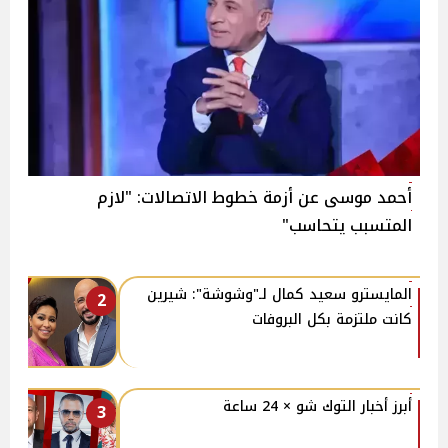
أحمد موسى عن أزمة خطوط الاتصالات: "لازم
المتسبب يتحاسب"
المايسترو سعيد كمال لـ"وشوشة": شيرين
2
كانت ملتزمة بكل البروفات
أبرز أخبار التوك شو × 24 ساعة
3