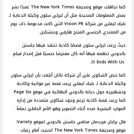
كما تجاهلت موقع وصحيفة The New York Times عمدًا نشر
بعض المعلومات الصحيحة مثل أن ليزلي سلون وكيلة الدعاية لـ
بليك ليفلي من شركة Vision PR التي كانت مدعومة ذات يوم
من المعتدي الجنسي المنتج هارفي وينشتاين.
حيثُ زرعت ليزلي سلون قصصًا كاذبة تنتقد فيها جاستن
بالدوني تتهمه فيها أنه كان مفترسًا جنسيًا قبل إصدار فيلم
It Ends With Us.
كما تنص الشكوى على أن شركة ناثان أبلغت بأن ليزلي سلون
وكيلة الدعاية لـ بليك ليفلي زرعت قصة غير مواتية وكاذبة
وتشهيرية حول ديانة بالدوني البهائية في موقع Page Six
كما زرعت قصة كاذبة تزعم وجود شكاوى متعددة من إدارة
الموارد البشرية ضده أثناء التصوير وهو الأمر الخاطئ تماماً.
قال برايان فريدمان محامي جاستن بالدوني لموقع Variety:
موقع وصحيفة The New York Times انحنيت أمام رغبات