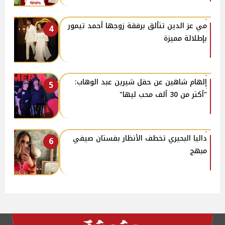
مي عز الدين تتألق برفقة زوجها أحمد تيمور
4
بإطلالة مميزة
إلهام شاهين عن حفل شيرين عبد الوهاب:
5
"أكتر من 30 ألف محب ليها"
داليا البحيري تخطف الأنظار بفستان صيفي
6
مبهج