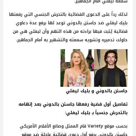
سمعة ليفلي أمام الجماهير.
لذلك رداً على الدعوى القضائية بالتحرش الجنسي التي رفعتها
بليك ليفلي ضد جاستن بالدوني توعد لها برفع عدة دعاوي
قضائية يُثبت فيها براءته من هذه التهم وأن ليفلي هي من
حاولت تدميره وتشويه سمعته والتشهير به أمام الجماهير.
جاستن بالدوني و بليك ليفلي
تفاصيل أول قضية رفعها جاستن بالدوني بعد إتهامه
بالتحرش جنسياً بـ بليك ليفلي:
بحسب موقع Variety قام الممثل وصانع الأفلام الأمريكي
جاستن بالدوني برفع أول دعوى قضائية عاجلة ضد موقع