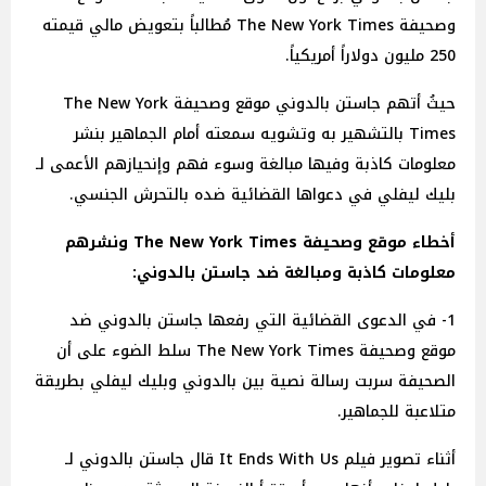
وصحيفة The New York Times مُطالباً بتعويض مالي قيمته
250 مليون دولاراً أمريكياً.
حيثُ أتهم جاستن بالدوني موقع وصحيفة The New York
Times بالتشهير به وتشويه سمعته أمام الجماهير بنشر
معلومات كاذبة وفيها مبالغة وسوء فهم وإنحيازهم الأعمى لـ
بليك ليفلي في دعواها القضائية ضده بالتحرش الجنسي.
أخطاء موقع وصحيفة The New York Times ونشرهم
معلومات كاذبة ومبالغة ضد جاستن بالدوني:
1- في الدعوى القضائية التي رفعها جاستن بالدوني ضد
موقع وصحيفة The New York Times سلط الضوء على أن
الصحيفة سربت رسالة نصية بين بالدوني وبليك ليفلي بطريقة
متلاعبة للجماهير.
أثناء تصوير فيلم It Ends With Us قال جاستن بالدوني لـ