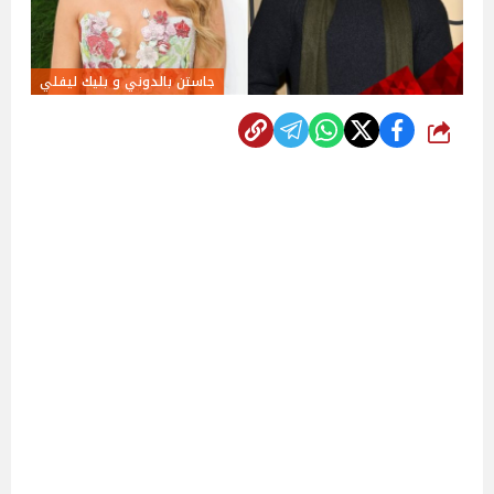
جاستن بالدوني و بليك ليفلي
شارك