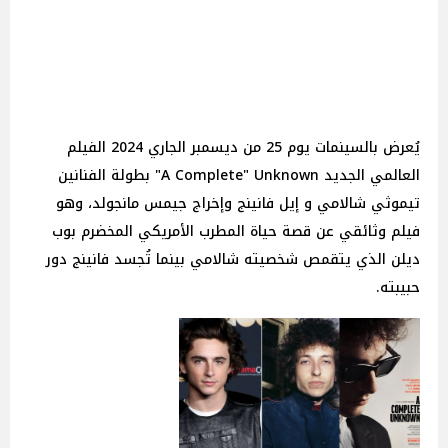
يُعرض بالسينمات يوم 25 من ديسمبر الجاري 2024 الفيلم
العالمي الجديد A Complete" Unknown" بطولة الفنانين
تيموثي شالامي و إيل فانينج وإخراج جيمس مانجولد، وهو
فيلم وثائقي عن قصة حياة المطرب الأمريكي المخضرم بوب
ديلن الذي يتقمص شخصيته شالامي بينما تُجسد فانينج دور
حبيبته.