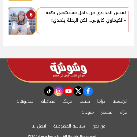
لميس الحديدي من داخل مستشفى بهية:
6
«الكيماوي كابوس.. لكن الرحلة بتعدي»
instagram
tiktok
youtube
twitter
facebook
الرئيسية
دراما
سينما
مزيكا
فضائيات
فيديوهات
مرأة
مجتمع
منوعات
من نحن
سياسة الخصوصية
اتصل بنا
©2024 washwasha All Rights Reserved.