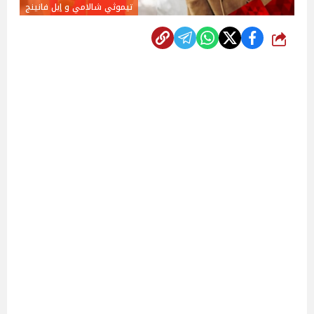
تيموثي شالامي و إيل فانينج
شارك