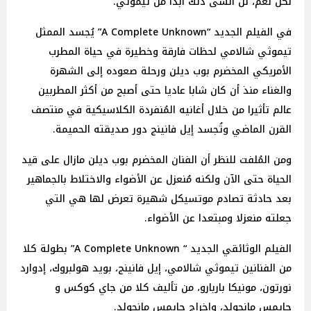
لكن نعم، لن أنسى ذلك أبدًا من تيموثي.
في الفيلم الجديد “A Complete Unknown” يُجسد الممثل
تيموثي شالامي لحظات فارقة وخطيرة في حياة المطرب
الأمريكي المخضرم بوب ديلن ورحلة صعوده إلى الشهرة
والغناء منذ أن كان شابا عاديا حتى أصبح من أكثر المطربين
عالم تأثيرا من خلال أغانيه المُنفردة الكلاسيكية في منتصف
القرن الماضي وتُجسد إيل فانينج دور صديقته الحميمة.
ومن المُلفت للنظر أن الفنان المخضرم بوب ديلن مازال على قيد
الحياة حتى الآن ولكنه مُنعزل عن الأضواء والاختلاط بالجماهير
بعد حادثة تصادم موتسيكل شهيرة تعرض لها هي التي
جعلته منعزلا ومبتعدا عن الأضواء.
الفيلم الوثائقي الجديد “ A Complete Unknown” بطولة كلا
من الفنانين تيموثي شالامي، إيل فانينج، بويد هولبروك، إدوارد
نورتون، مونيكا باربارو، من تأليف كلا من جاي كوكس و
جايمس مانجولد، وإخراج جايمس مانجولد.