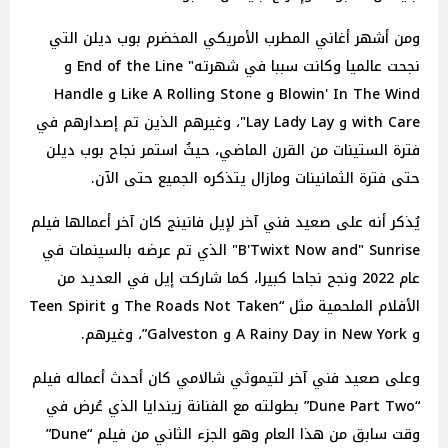
ومن أشهر أغاني المطرب الأمريكي المخضرم بوب ديلن التي
نجحت عالميا وكانت سببا في شهرته" End of the Line و
Blowin' In The Wind و Like A Rolling Stone و Handle
with Care و Lay Lady Lay"، وغيرهم الذين تم إصدارهم في
فترة الستينات من القرن الماضي، حيثُ استمر نجاح بوب ديلن
حتى فترة الثمانينات ومازال يتذكره الجميع حتى الآن.
يُذكر أنه على صعيد فني آخر لإيل فانينج كان آخر أعمالها فيلم
B'Twixt Now and" Sunrise" الذي تم عرضه بالسينمات في
عام 2022 ونجح نجاحا كبيرا، كما شاركت إيل في العديد من
الأفلام الملحمية مثل “The Roads Not Taken و Teen Spirit
و A Rainy Day in New York و Galveston”، وغيرهم.
وعلى صعيد فني آخر لتيموثي شالامي كان أحدث أعماله فيلم
“Dune Part Two” بطولته مع الفنانة زيندايا الذي عُرض في
وقت سابق من هذا العام وهو الجزء الثاني من فيلم “Dune”