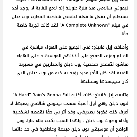
تيموثي شالامي منذ فترة طويلة إنه لامع للغاية لا يوجد أحد
يستطيع أن يفعل ما فعله لتقمص شخصية المطرب بوب ديلن
في فيلم "A Complete Unknown" لقد كانت تجربة خاصة
حقًا.
وأضافت إيل فانينج: غنى الجميع على الهواء مباشرة في
الفيلم وعزف الجميع على آلالاتهم الموسيقية على الهواء
مباشرة لتقمص شخصية بوب ديلن والمطربين في مسيرته
الفنية لقد كان الأمر مجرد رؤية نسخته من بوب ديلان التي
كان سيجسدها وسماعها.
وتابعت إيل فانينج: كانت أغنية A Hard" Rain’s Gonna Fall"
لبوب ديلن وهي أول أغنية سمعت تيموثي شالامي يغنيها، لا
أعرف كنت فخورة بصديقي، وقد أثر بي حقًا تقمصه لشخصية
وأداء وصوت بوب ديلن ، ولهذا السبب بكيت بكاء حارا، ومن
الواضح أن موسيقى بوب ديلن مبدعة وعاطفية في حد ذاتها