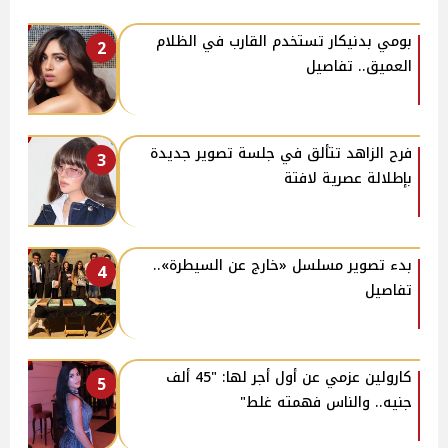
بومي بدنيكار تستخدم القارب في الظلام
2
العميق.. تفاصيل
فرح الزاهد تتألق في جلسة تصوير جديدة
3
بإطلالة عصرية لافتة
بدء تصوير مسلسل «خارج عن السيطرة»..
4
تفاصيل
كارولين عزمي عن أول أجر لها: "45 ألف
5
جنيه.. والناس فهمته غلط"