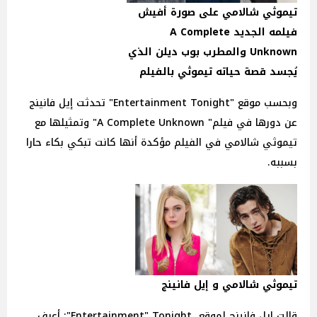
تيموثي شالامي على صورة أفيش
فيلمه الجديد A Complete
Unknown والمطرب بوب ديلن الذي
يُجسد قصة حياته تيموثي بالفيلم
وبحسب موقع "Entertainment Tonight" تحدثت إيل فانينج
عن دورها في فيلم" A Complete Unknown" وتمثيلها مع
تيموثي شالامي في الفيلم مؤكدة أنها كانت تبكي بكاء حارا
بسببه.
تيموثي شالامي و إيل فانينج
قالت إيل فانينج لموقع Entertainment" Tonight": أعرف