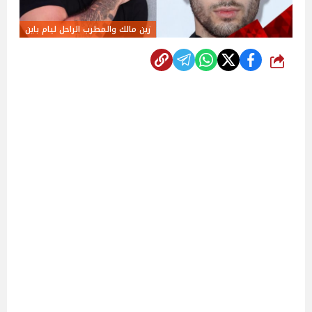
زين مالك والمطرب الراحل ليام باين
شارك