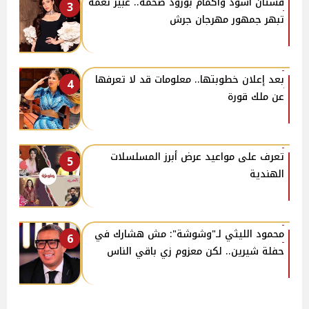
فستان أسود وأكمام بورود ضخمة.. عبير نعمة
3
تبهر جمهور مهرجان جرش
بعد إعلان خطوبتها.. معلومات قد لا تعرفها
4
عن ملك قورة
تعرف على مواعيد عرض أبرز المسلسلات
5
الهندية
محمود الليثي لـ"وشوشة": مش هشارك في
6
حفلة شيرين.. لكن معزوم زي باقي الناس