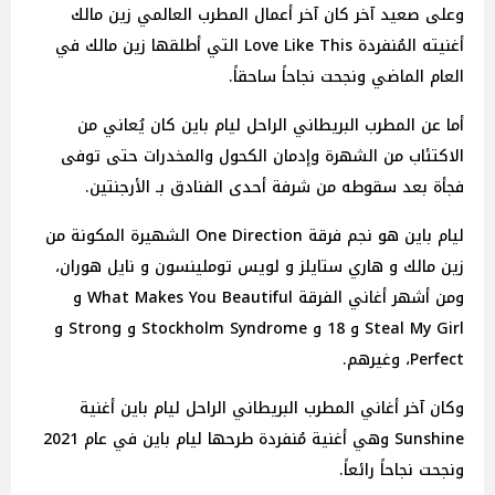
وعلى صعيد آخر كان آخر أعمال المطرب العالمي زين مالك
أغنيته المُنفردة Love Like This التي أطلقها زين مالك في
العام الماضي ونجحت نجاحاً ساحقاً.
أما عن المطرب البريطاني الراحل ليام باين كان يُعاني من
الاكتئاب من الشهرة وإدمان الكحول والمخدرات حتى توفى
فجأة بعد سقوطه من شرفة أحدى الفنادق بـ الأرجنتين.
ليام باين هو نجم فرقة One Direction الشهيرة المكونة من
زين مالك و هاري ستايلز و لويس توملينسون و نايل هوران،
ومن أشهر أغاني الفرقة What Makes You Beautiful و
Steal My Girl و 18 و Stockholm Syndrome و Strong و
Perfect، وغيرهم.
وكان آخر أغاني المطرب البريطاني الراحل ليام باين أغنية
Sunshine وهي أغنية مُنفردة طرحها ليام باين في عام 2021
ونجحت نجاحاً رائعاً.