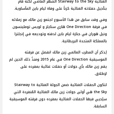
الغنائية Stairway to the Sky الشهر الماضي لكنه قام
بتأجيل حفلاته الغنائية حُزناً على وفاة ليام باين المأساوية.
وفي وقت سابق من هذا الأسبوع اجتمع زين مالك مع زملائه
في فرقة One Direction هاري ستايلز و لويس توملينسون
ونيل هوران في جنازة ليام باين لدفنه وتوديعه في إنجلترا
بالمملكة المتحدة البريطانية.
يُذكر أن المطرب العالمي زين مالك انفصل عن فرقته
الموسيقية One Direction في عام 2015 ومنذُ ذلك الحين لم
يقم زين مالك بأي جولات أو حفلات غنائية بمفرده على
لإطلاق.
لتكون الحفلات الغنائية ضمن الجولة الغنائية Stairway to
the Sky هي أولى جولات زين مالك الغنائية المُنفردة التي
سيُحيي فيها الحفلات الغنائية بمفرده دون فرقته الموسيقية
السابقة.