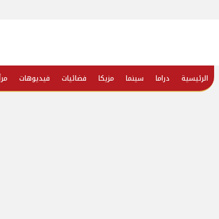
الرئيسية
دراما
سينما
مزيكا
فضائيات
فيديوهات
مرأ