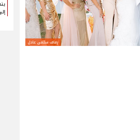
يتح
إلى
زفاف سلمى عادل