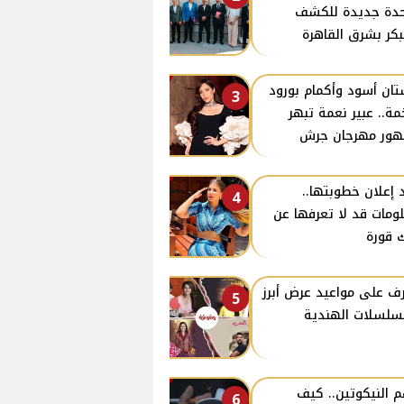
دة جديدة للكشف
بكر بشرق القاهرة
ان أسود وأكمام بورود
3
ة.. عبير نعمة تبهر
ور مهرجان جرش
 إعلان خطوبتها..
4
ومات قد لا تعرفها عن
 قورة
ف على مواعيد عرض أبرز
5
سلسلات الهندية
 النيكوتين.. كيف
6