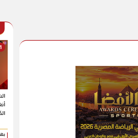
1
الش
أنغ
الك
بهي