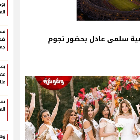
بوح
الم
فست
امية سلمى عادل بحضور نجوم
ضخم
جمه
بعد
معل
ملك
تعر
الم
وهم