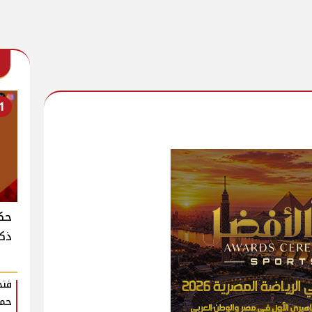
1
حكا
ذكر
فنج
حمل