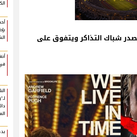
الك
أحم
بإط
قام.. فيلم Smile 2 يتصدر شباك التذاكر ويتفوق على
الش
أنغ
في 
الن
لـ"
دائ
الم
بدء