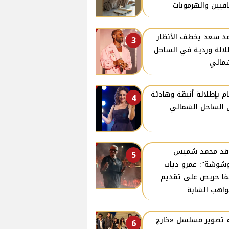
افيين والهرمونات
د سعد يخطف الأنظار
3
لالة وردية في الساحل
مالي
ام بإطلالة أنيقة وهادئة
4
الساحل الشمالي
اقد محمد شميس
5
وشوشة": عمرو دياب
مًا حريص على تقديم
واهب الشابة
 تصوير مسلسل «خارج
6