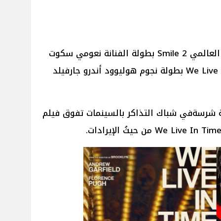
يُعرض حالياً بالسينمات فيلم الرعب العالمي Smile 2 بطولة الفنانة نعومي سكوت
وفيلم الدراما الرومانسية We Live In Time بطولة نجوم هوليوود أندرو جارفيلد
ة شرسةفي شباك التذاكر بالسينمات تفوق فيلم