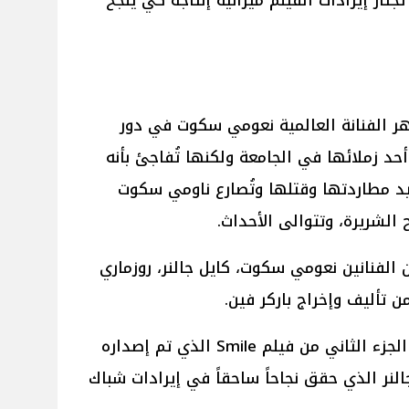
 تجتاز إيرادات الفيلم ميزانية إنتاجه كي ينجح
ء الثاني فيلم Smile 2 تظهر الفنانة العالمية نعومي سكوت في دور
 زملائها في الجامعة ولكنها تُفاجئ بأنه
ُريد مطاردتها وقتلها وتُصارع ناومي سكوت
 الشريرة، وتتوالى الأحداث.
S بطولة كل من الفنانين نعومي سكوت، كايل جالنر، روزماري
ن تأليف وإخراج باركر فين.
الجدير بالذكر أن فيلم Smile 2 هو الجزء الثاني من فيلم Smile الذي تم إصداره
ن كايل جالنر الذي حقق نجاحاً ساحقاً في إيرادات شباك