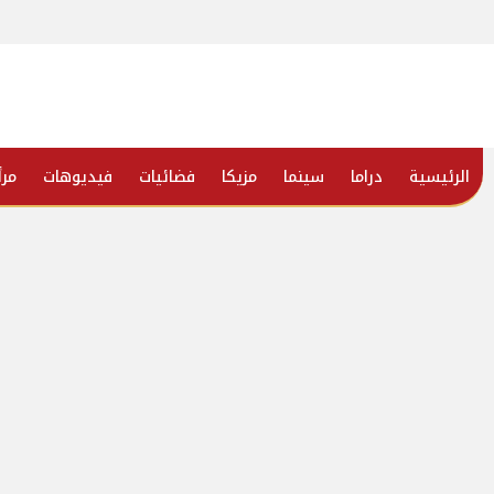
الرئيسية
دراما
سينما
مزيكا
فضائيات
فيديوهات
مرأ