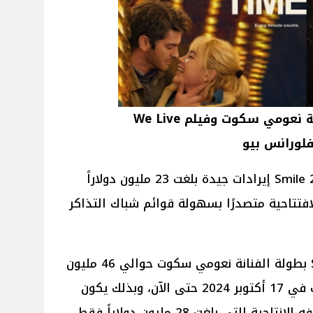
صورة أفيش أفلام Smile 2 بطولة نعومي سكوت وفيلم We Live
وبحسب موقع Variety حقق فيلم Smile 2 إيرادات جيدة بلغت 23 مليون دولاراً
افتتاحية متصدرًا بسهولة قوائم شباك التذاكر
ليبلغ إجمالي إيرادات فيلم Smile 2 بطولة الفنانة نعومي سكوت حوالي 46 مليون
دولاراً أمريكياً منذُ طرحه بالسينمات في 17 أكتوبر 2024 حتى الآن، وبذلك يكون
التي بلغت 28 مليون دولاراً فقط.