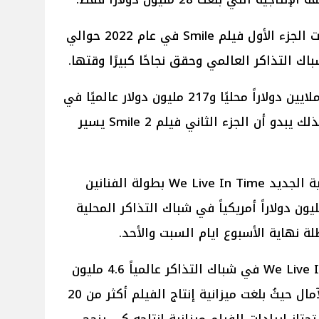
الجدير بالذكر أنه بلغ إجمالي إيرادات الجزء الأول فيلم Smile في عام 2022 حوالي
حيث حقق الجزء الأول حوالي 105 ملايين دولاراً محليًا و217 مليون دولار عالميًا في
شباك التذاكر بحلول نهاية عرضه، لذلك يبدو أن الجزء الثاني فيلم Smile 2 يسير
بينما حقق فيلم الدراما والرومانسية الجديد We Live In Time بطولة الفنانين
و جارفيلد و فلورانس بيو 4.5 مليون دولاراً أمريكياً في شباك التذاكر المحلية
 نهاية الأسبوع ايام السبت والأحد.
ليبلغ إجمالي إيرادات فيلم We Live In Time في شباك التذاكر عالمياً 4.6 مليون
دولاراً أمريكياً وهو الأمر المخيب للآمال حيثُ بلغت ميزانية إنتاج الفيلم أكثر من 20