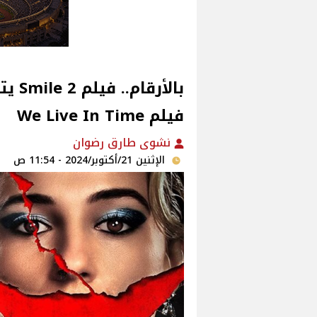
بالأر
فيلم We Live In Time
نشوى طارق رضوان
الإثنين 21/أكتوبر/2024 - 11:54 ص