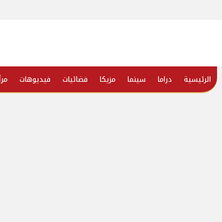
الرئيسية
دراما
سينما
مزيكا
فضائيات
فيديوهات
مرأ