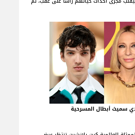
سيقلب مجرى أحداث حياتهم رأساً على عقب، ثم
دي سميث أبطال المسرحية
 للممثلة العالمية كيت بلانشيت تنتظر عرض