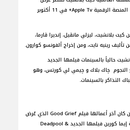
مسلسلها الجديد Disclaimer على المنصة الرقمية Apple Tv+ في 11 أكتوبر
كيت بلانشيت، ليزلي مانڤيل، إنديرا ڤارما،
 تأليف رينيه نايت، ومن إخراج ألفونسو كوارون.
انشيت حالياً بالسينمات فيلمها الجديد
لتها مع النجوم چاك بلاك و چيمي لي كورتس، وهو
اك التذاكر بالسينمات.
أما عن الفنانة البريطانية إيما كورين كان آخر أعمالها فيلم Good Grief الذي عُرض
العام الماضي، ويُعرض حالياً للفنانة إيما كورين فيلمها الجديد Deadpool &