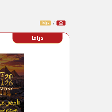
دراما
دراما