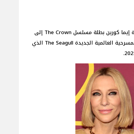
إنضمت الممثلة البريطانية الشهيرة إيما كورين بطلة مسلسل The Crown إلى
نجمة هوليوود كيت بلانشيت في المسرحية العالمية الجديدة The Seagull الذي