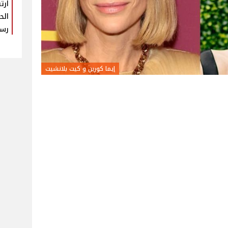
ارت
الح
رس
إيما كورين و كيت بلانشيت