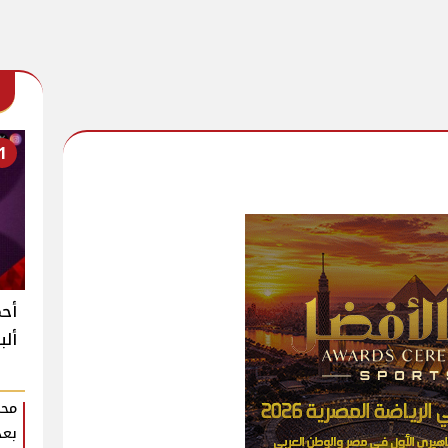
1
أحم
ألب
محم
بعد