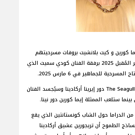
إيما كورين و كيت بلانشيت بروفات مسرحيتهم
الجديدة The Seagull في 26 فبراير المُقبل 2025 برفقة الفنان كودي سميث الذي
رحية للجماهير في 6 مارس 2025.
ستلعب كيت بلانشيت في مسرحية The Seagull دور إيرينا أركادينا وسيُجسد الفنان
نما ستلعب الممثلة إيما كورين دور نينا.
ن الدراما حول الشاب كونستانتين الذي يقع
ساذج الطموح أن تريجورين عشيق أركادينا