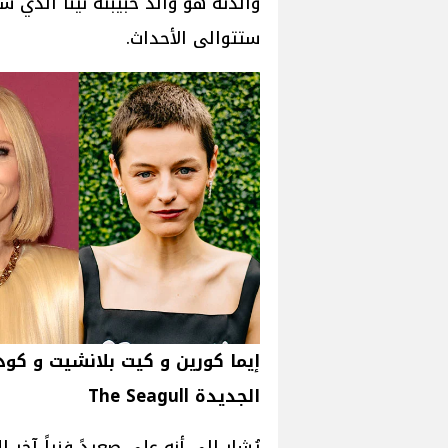
والدته هو والد حبيبته نينا الذي 
ستتوالى الأحداث.
إيما كورين و كيت بلانشيت و كو
الجديدة The Seagull
يُشار إلى أنه على صعيدً فنياً آخر