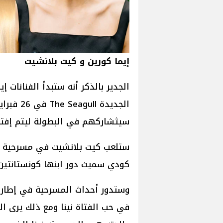
إيما كورين و كيت بلانشيت
الجدير بالذكر أنه ستبدأ الفنانات 
سيثشاركهم في البطولة ليتم إفتتاح المس
كودي سميث دور ابنها كونستانتين بي
وستدور أحداث المسرحية في إطار م
في حب الفتاة نينا ومع ذلك يرى ال