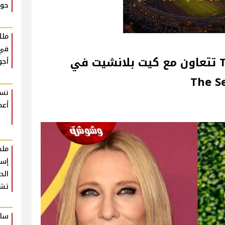
حوا
ملك
في 
بطلة مسلسل The Crown تتعاون مع كيت بلانشيت في
أجو
نسم
أعم
ملخ
إسط
تشع
سام