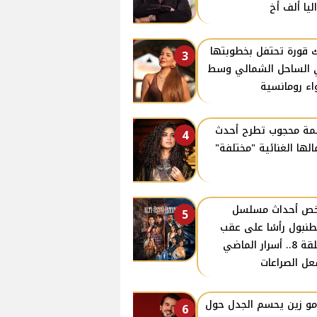
ليا ألف أخ
 قورة تحتفل بخطوبتها
3
الساحل الشمالي وسط
اء رومانسية
ة محجوب تطرح أحدث
4
الها الغنائية "مختلفة"
ص أحداث مسلسل
5
نبول رأسًا على عقب
الحلقة 8.. أسرار الماضي
ل الصراعات
و زين يحسم الجدل حول
6