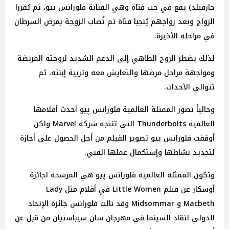
جارفيلد) يقع في حب فتاة وهي الفنانة فلورانس پيو، ثم يُقررا
الزواج وبعد زواجهم يُنجبا فتاة ثم تُصاب الزوجة بمرض السرطان
في مراحله الأخيرة.
لذلك يضطر الزوج الطاهي إلى الدعم الشديد لزوجته المريضة
ومواجهة مراحل مرضها والتعايش معه وتربية إبنته، ثم
تتوالى الأحداث.
وحالياً تصور الممثلة العالمية فلورانس پيو أحدث أفلامها
العالمية Thunderbolts التي تنتجه شركة Marvel ولكن
أوقفت فلورانس پيو تصوير الفيلم من أجل الحصول على أجازة
لتجديد نشاطها وإستكمال عملها الفني.
وتكون الممثلة العالمية فلورانس پيو هي المرشحة لجائزة
أوسكار عن فيلم Little Women في أفلام مثل Lady
Macbeth و Midsommar وقد نالت فلورانس جائزة الإتحاد
الدولي لنقاد السينما في مهرجان سان سيباستيان من قبل عن