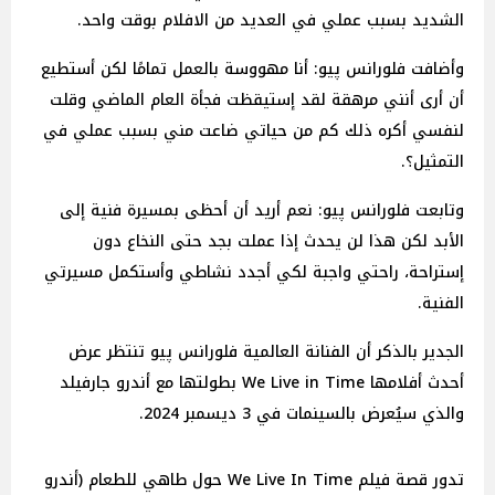
الشديد بسبب عملي في العديد من الافلام بوقت واحد.
وأضافت فلورانس پيو: أنا مهووسة بالعمل تمامًا لكن أستطيع
أن أرى أنني مرهقة لقد إستيقظت فجأة العام الماضي وقلت
لنفسي أكره ذلك كم من حياتي ضاعت مني بسبب عملي في
التمثيل؟.
وتابعت فلورانس پيو: نعم أريد أن أحظى بمسيرة فنية إلى
الأبد لكن هذا لن يحدث إذا عملت بجد حتى النخاع دون
إستراحة، راحتي واجبة لكي أجدد نشاطي وأستكمل مسيرتي
الفنية.
الجدير بالذكر أن الفنانة العالمية فلورانس پيو تنتظر عرض
أحدث أفلامها We Live in Time بطولتها مع أندرو جارفيلد
والذي سيُعرض بالسينمات في 3 ديسمبر 2024.
تدور قصة فيلم We Live In Time حول طاهي للطعام (أندرو