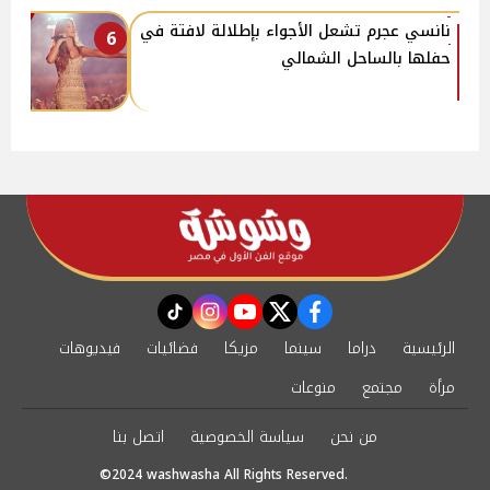
نانسي عجرم تشعل الأجواء بإطلالة لافتة في
6
حفلها بالساحل الشمالي
instagram
tiktok
youtube
twitter
facebook
الرئيسية
دراما
سينما
مزيكا
فضائيات
فيديوهات
مرأة
مجتمع
منوعات
من نحن
سياسة الخصوصية
اتصل بنا
©2024 washwasha All Rights Reserved.