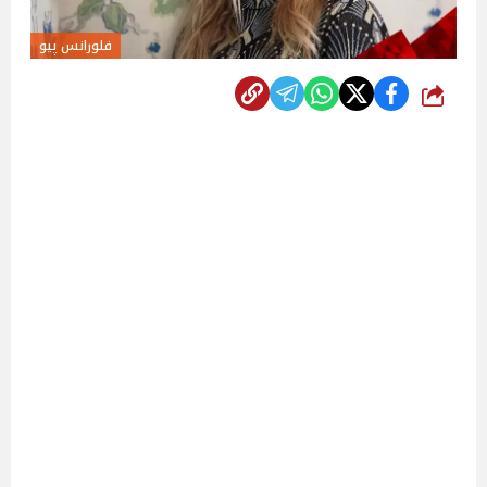
فلورانس پيو
شارك