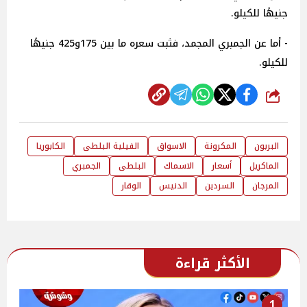
جنيهًا للكيلو.
- أما عن الجمبري المجمد، فثبت سعره ما بين 175و425 جنيهًا
للكيلو.
شارك
البربون
المكرونة
الاسواق
الفيلية البلطى
الكابوريا
الماكريل
أسعار
الاسماك
البلطى
الجمبري
المرجان
السردين
الدنيس
الوقار
الأكثر قراءة
1