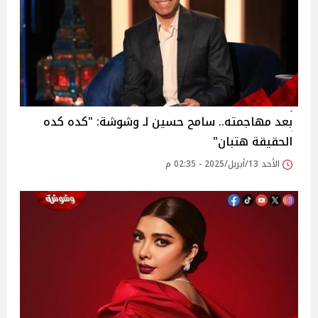
بعد مهاجمته.. سامح حسين لـ وشوشة: "كده كده
الحقيقة هتبان"
الأحد 13/أبريل/2025 - 02:35 م