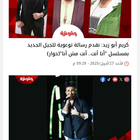
كريم أبو زيد: نقدم رسالة توعوية للجيل الجديد
بمسلسل "أنا أنت.. أنت مش أنا"(حوار)
الأحد 27/أبريل/2025 - 09:29 م