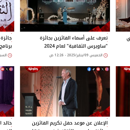
ي
تعرف على أسماء الفائزين بجائزة
جائزة
"ساويرس الثقافية" لعام 2024‎
برنامج
الخميس 09/يناير/2025 - 12:26 ص
السبت 04/يناير/2025
الإعلان عن موعد حفل تكريم الفائزين
خالد ا