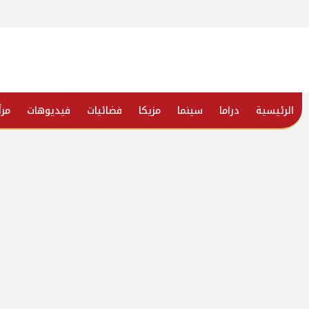
الرئيسية
دراما
سينما
مزيكا
فضائيات
فيديوهات
مرأ