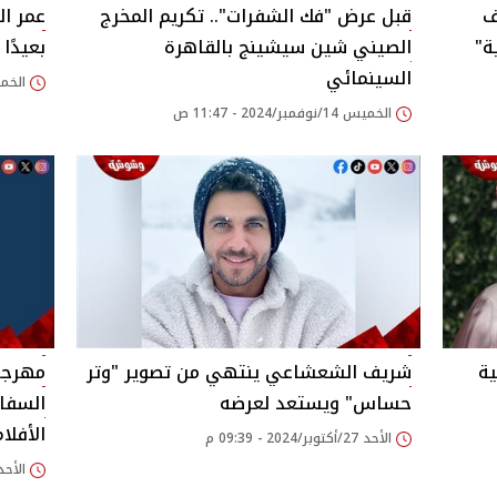
ف
قبل عرض "فك الشفرات".. تكريم المخرج
‎عمر ا
ة"
الصيني شين سيشينج بالقاهرة
بعيدًا
السينمائي
الخميس 31/أكتوبر/
الخميس 14/نوفمبر/2024 - 11:47 ص
ية
شريف الشعشاعي ينتهي من تصوير "وتر
مهرجان
حساس" ويستعد لعرضه
السفا
الأفلا
الأحد 27/أكتوبر/2024 - 09:39 م
الأحد 27/أكتوبر/2024 - 17