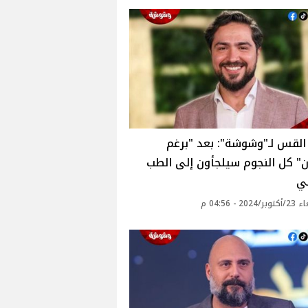
لقس لـ"وشوشة": بعد "برغم
ن" كل النجوم سيلجأون إلى الطب
ي
20 - 04:56 م