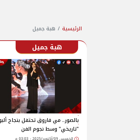
الرئيسية
هبة جميل
هبة جميل
بالصور.. مي فاروق تحتفل بنجاح ألب
"تاريخي" وسط نجوم الفن
الخميس 09/أكتوبر/2025 - 03:03 م