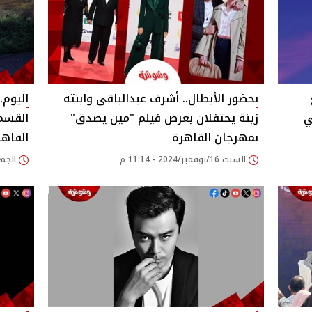
بحضور الأبطال.. أشرف عبدالباقي وابنته
اليوم
ي
زينة يحتفلان بعرض فيلم "مين يصدق"
القسم
بمهرجان القاهرة
القاهر
السبت 16/نوفمبر/2024 - 11:14 م
الجمعة 15/نوفمبر/24