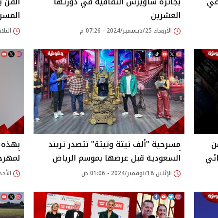
عي
بجائزة ساويرس الثقافية في دورتها
الفن 
العشرين
المسر
الأربعاء 25/ديسمبر/2024 - 07:26 م
الثلاثاء 17/ديسمبر/24
ن
مسرحية "ألف تيتة وتيتة" تتصدر تريند
بهذه ا
ائي
السعودية قبل عرضها بموسم الرياض
لمهرجا
الإثنين 18/نوفمبر/2024 - 01:06 ص
الأحد 17/نوفمبر/2024 - 59