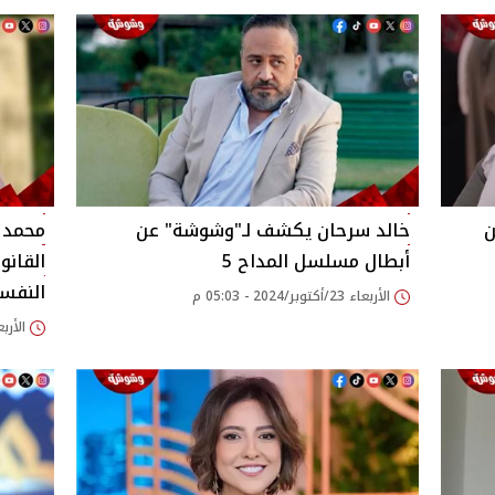
ن
خالد سرحان يكشف لـ"وشوشة" عن
محمد ا
أبطال مسلسل المداح 5
القانو
النفس
الأربعاء 23/أكتوبر/2024 - 05:03 م
الأربعاء 23/أكتوبر/24