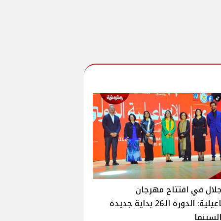
لال في افتتاح مهرجان
الإسماعيلية: الدورة الـ26 بداية جديدة
لسينما