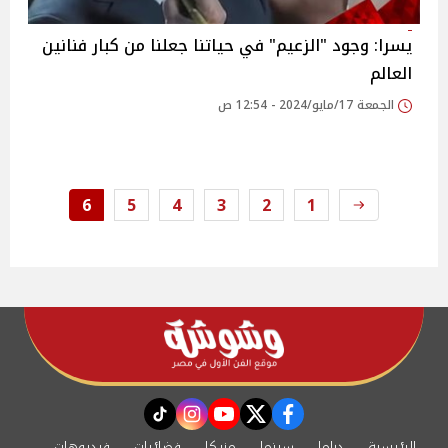
يسرا: وجود "الزعيم" في حياتنا جعلنا من كبار فنانين
العالم
الجمعة 17/مايو/2024 - 12:54 ص
6
5
4
3
2
1
instagram
tiktok
youtube
twitter
facebook
الرئيسية
دراما
سينما
مزيكا
فضائيات
فيديوهات