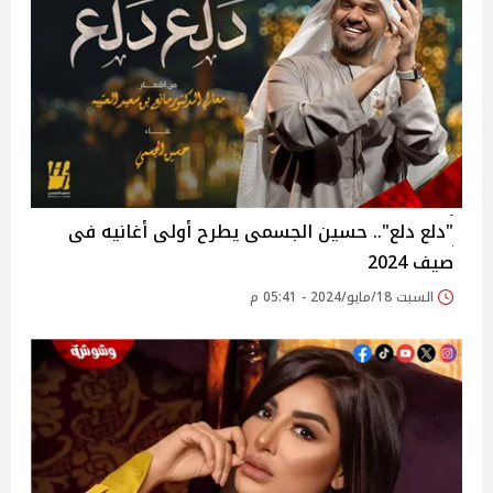
"دلع دلع".. حسين الجسمى يطرح أولى أغانيه فى
صيف 2024
السبت 18/مايو/2024 - 05:41 م