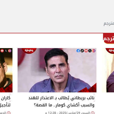
نائب بريطاني يُطالب بـ الاعتذار للهند
كاران
والسبب أكشاي كومار.. ما القصة؟
لتأجيل
السبت 29/مارس/2025 - 12:28 م
الخميس 27/مارس/5