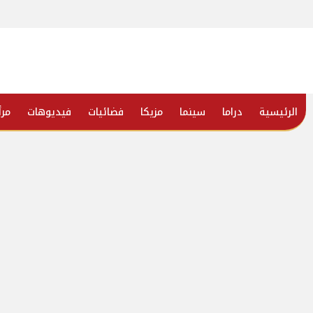
الرئيسية
دراما
سينما
مزيكا
فضائيات
فيديوهات
مرأ