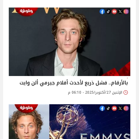
بالأرقام.. فشل ذريع لأحدث أفلام جيرمي ألن وايت
الإثنين 27/أكتوبر/2025 - 06:10 م