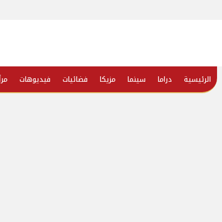
الرئيسية
دراما
سينما
مزيكا
فضائيات
فيديوهات
مرأ