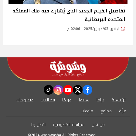
تفاصيل الفيلم الجديد الذي يُشارك فيه ملك المملكة
المتحدة البريطانية
الإثنين 03/فبراير/2025 - 02:06 م
instagram
tiktok
youtube
twitter
facebook
الرئيسية
دراما
سينما
مزيكا
فضائيات
فيديوهات
مرأة
مجتمع
منوعات
من نحن
سياسة الخصوصية
اتصل بنا
©2024 washwasha All Rights Reserved.