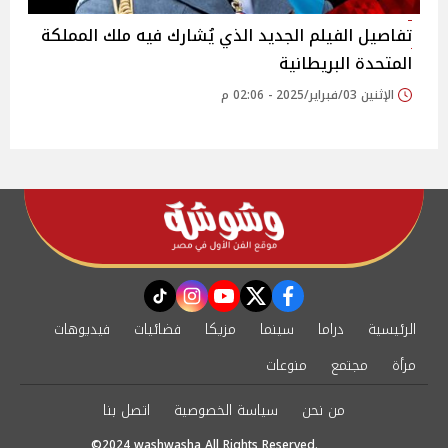
تفاصيل الفيلم الجديد الذي يُشارك فيه ملك المملكة
المتحدة البريطانية
الإثنين 03/فبراير/2025 - 02:06 م
instagram
tiktok
youtube
twitter
facebook
الرئيسية
دراما
سينما
مزيكا
فضائيات
فيديوهات
مرأة
مجتمع
منوعات
من نحن
سياسة الخصوصية
اتصل بنا
©2024 washwasha All Rights Reserved.