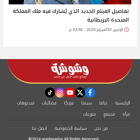
تفاصيل الفيلم الجديد الذي يُشارك فيه ملك المملكة
المتحدة البريطانية
الإثنين 03/فبراير/2025 - 02:06 م
instagram
tiktok
youtube
twitter
facebook
الرئيسية
دراما
سينما
مزيكا
فضائيات
فيديوهات
مرأة
مجتمع
منوعات
من نحن
سياسة الخصوصية
اتصل بنا
©2024 washwasha All Rights Reserved.