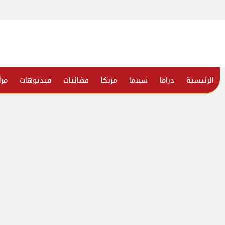
الرئيسية
دراما
سينما
مزيكا
فضائيات
فيديوهات
مرأ