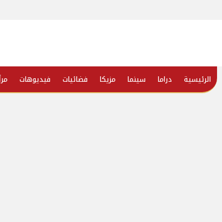
الرئيسية
دراما
سينما
مزيكا
فضائيات
فيديوهات
مرأ